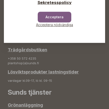
Adress
Sekretesspolicy
Sunds Trädgård Ab
Svedenvägen 66
Acceptera
68660 Jakobstad
Acceptera nödvändiga
Blombeställningar
+358 50 388 9592
info(a)sunds.fi
Trädgårdsbutiken
+358 50 572 4235
plantshop(a)sunds.fi
Lösviktsprodukter lastningstider
vardagar kl.09-17, lö kl. 09-15
Sunds tjänster
Grönanläggning