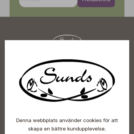
Sunds Trädgårdscenter
Öppet
Vardagar 09-18
Lördagar 09-16
Söndagar Självbetjäning
Info & växel
+358 50 388 9592
Denna webbplats använder cookies för att
info(a)sunds.fi
skapa en bättre kundupplevelse.