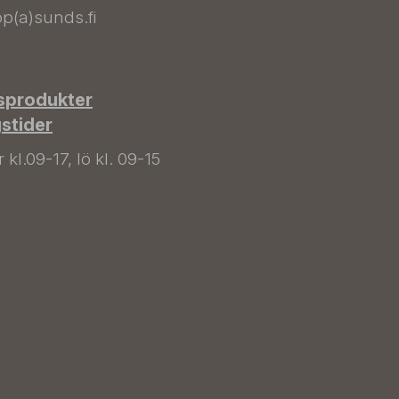
p(a)sunds.fi
sprodukter
gstider
kl.09-17, lö kl. 09-15