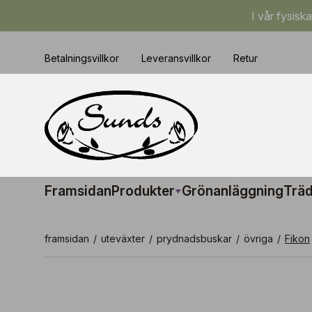
I vår fysisk
Betalningsvillkor
Leveransvillkor
Retur
Framsidan
Produkter
Grönanläggning
Träd
framsidan
/
uteväxter
/
prydnadsbuskar
/
övriga
/
Fikon