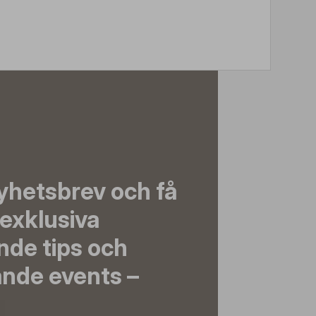
yhetsbrev och få
exklusiva
nde tips och
nde events –