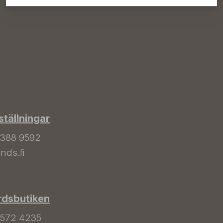
tällningar
 388 9592
nds.fi
rdsbutiken
 572 4235