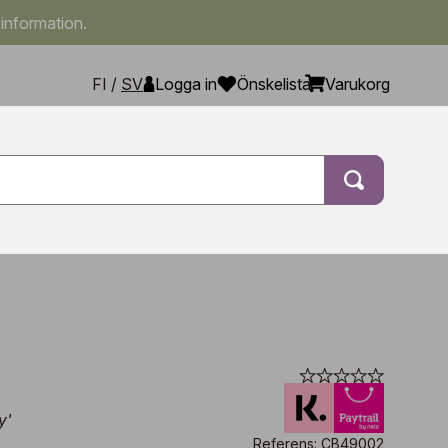
 information.
FI
/
SV
Logga in
Önskelista
Varukorg
y'
Referens: CB49002