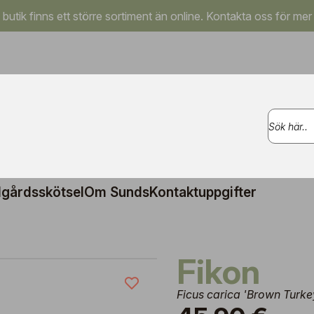
a butik finns ett större sortiment än online. Kontakta oss för mer
gårdsskötsel
Om Sunds
Kontaktuppgifter
Fikon
Ficus carica 'Brown Turke