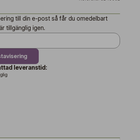
ring till din e-post så får du omedelbart
 tillgänglig igen.
tavisering
ttad leveranstid:
nglig