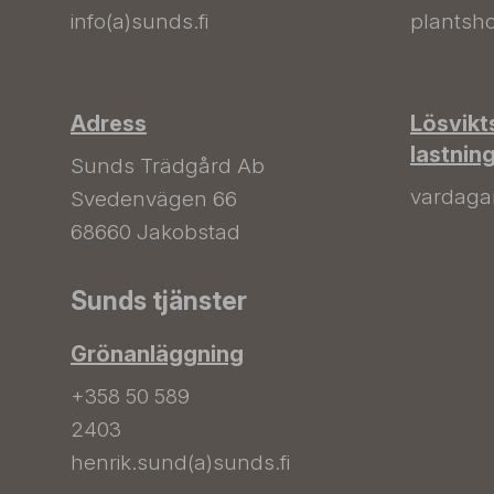
info(a)sunds.fi
plantsho
Adress
Lösvikt
lastnin
Sunds Trädgård Ab
vardagar 
Svedenvägen 66
68660 Jakobstad
Sunds tjänster
Grönanläggning
+358 50 589
2403
henrik.sund(a)sunds.fi