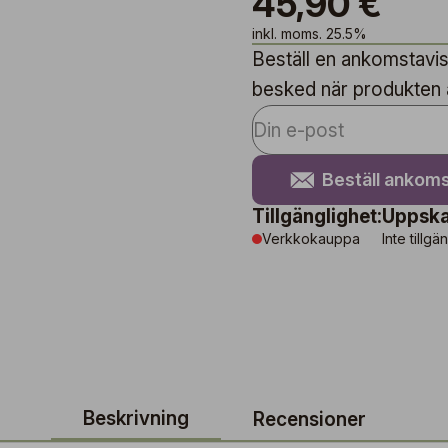
45,90 €
inkl. moms. 25.5%
Beställ en ankomstavise
besked när produkten är
Beställ ankoms
Tillgänglighet:
Uppska
Verkkokauppa
Inte tillgä
Beskrivning
Recensioner