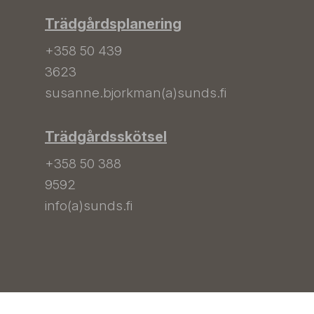
Trädgårdsplanering
+358 50 439
3623
susanne.bjorkman(a)sunds.fi
Trädgårdsskötsel
+358 50 388
9592
info(a)sunds.fi