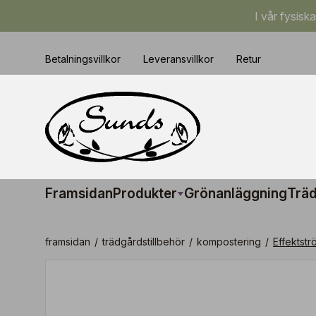
I vår fysisk
Betalningsvillkor
Leveransvillkor
Retur
Framsidan
Produkter
Grönanläggning
Träd
framsidan
/
trädgårdstillbehör
/
kompostering
/
Effektströ