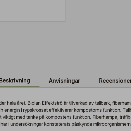
Beskrivning
Anvisningar
Recensione
r hela året. Biolan Effektströ är tillverkad av tallbark, fiberha
och energin i rypskrosset effektiverar kompostorns funktion. Ta
ellt viktigt med tanke på kompostens funktion. Fiberhampa, träf
 har i undersökningar konstaterats påskynda mikroorganismern