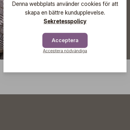
Denna webbplats använder cookies för att
Prenumerera
skapa en bättre kundupplevelse.
Sekretesspolicy
Acceptera
Acceptera nödvändiga