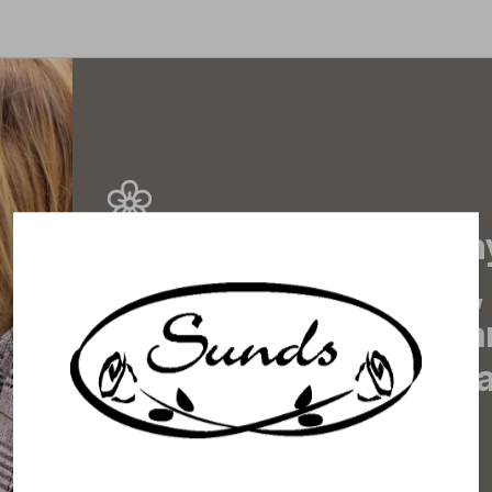
Prenumerera på vårt n
de senaste nyheterna, 
erbjudanden, inspirera
information om komma
direkt till din inkorg!