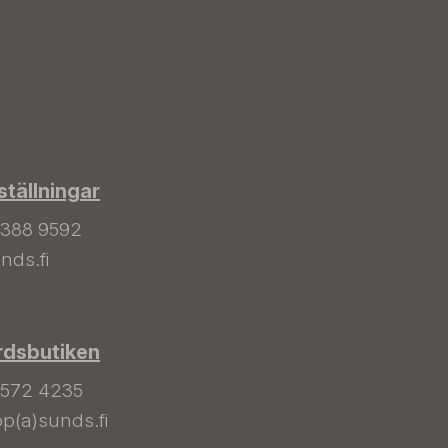
tällningar
 388 9592
nds.fi
rdsbutiken
 572 4235
p(a)sunds.fi