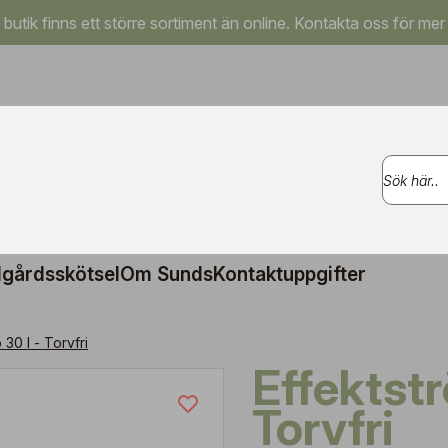
a butik finns ett större sortiment än online. Kontakta oss för mer
gårdsskötsel
Om Sunds
Kontaktuppgifter
 30 l - Torvfri
Effektströ 30 l -
Torvfri