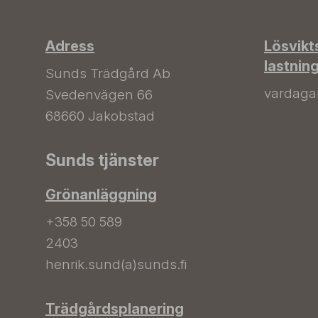
Adress
Lösvikt
lastnin
Sunds Trädgård Ab
vardagar 
Svedenvägen 66
68660 Jakobstad
Sunds tjänster
Grönanläggning
+358 50 589
2403
henrik.sund(a)sunds.fi
Trädgårdsplanering