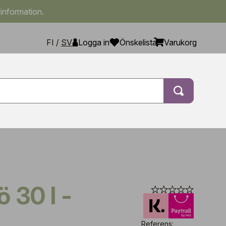
 information.
FI
/
SV
Logga in
Önskelista
Varukorg
Referens: