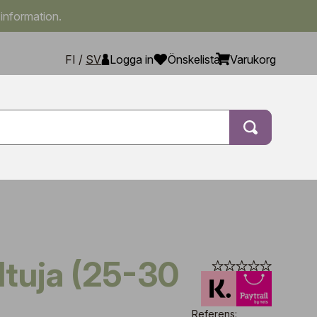
 information.
FI
/
SV
Logga in
Önskelista
Varukorg
Referens: