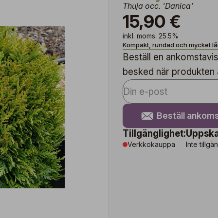
Thuja occ. 'Danica'
15,90 €
inkl. moms. 25.5%
Kompakt, rundad och mycket l
Beställ en ankomstavise
besked när produkten är
Beställ ankoms
Tillgänglighet:
Uppska
Verkkokauppa
Inte tillgä