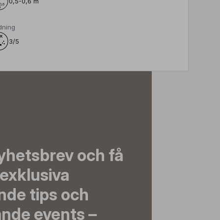
0,5-0,6 m
dning
3/5
yhetsbrev och få
exklusiva
nde tips och
nde events –