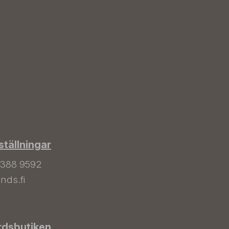
tällningar
 388 9592
nds.fi
rdsbutiken