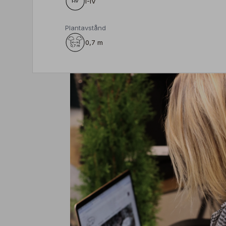
I-IV
Plantavstånd
0,7 m