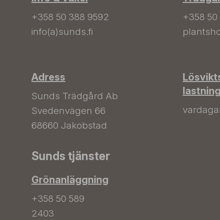
+358 50 388 9592
+358 50
info(a)sunds.fi
plantsho
Adress
Lösvikt
lastnin
Sunds Trädgård Ab
vardagar 
Svedenvägen 66
68660 Jakobstad
Sunds tjänster
Grönanläggning
+358 50 589
2403