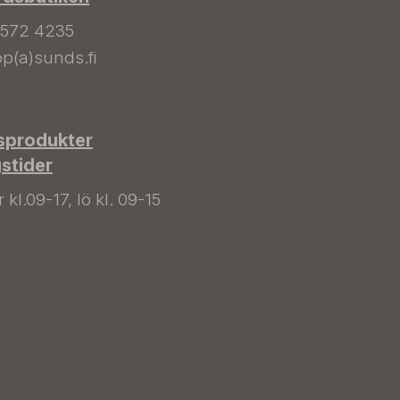
 572 4235
p(a)sunds.fi
sprodukter
gstider
kl.09-17, lö kl. 09-15