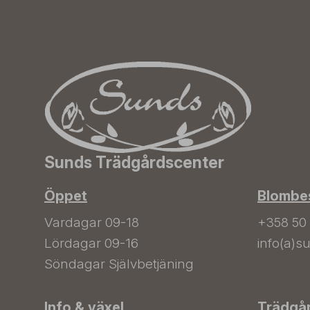
Sunds Trädgårdscenter
Öppet
Blombes
Vardagar 09-18
+358 50
Lördagar 09-16
info(a)su
Söndagar Självbetjäning
Info & växel
Trädgå