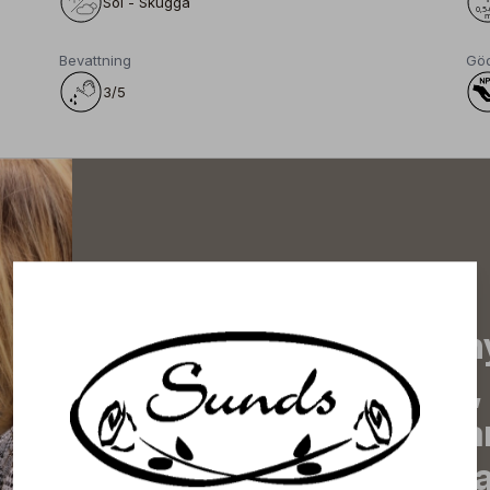
Sol - Skugga
Bevattning
Gö
3/5
Prenumerera på vårt n
de senaste nyheterna, 
erbjudanden, inspirera
information om komma