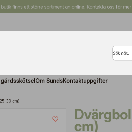
a butik finns ett större sortiment än online. Kontakta oss för mer
gårdsskötsel
Om Sunds
Kontaktuppgifter
(25-30 cm)
Dvärgbolltuja (25-30
cm)