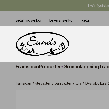
I vår fysisk
Betalningsvillkor
Leveransvillkor
Retur
Framsidan
Produkter
Grönanläggning
Träd
framsidan
/
uteväxter
/
barrväxter
/
tuja
/
Dvärgbolltuja 