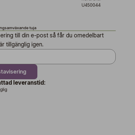
U450044
ångsamväxande tuja
ring till din e-post så får du omedelbart
 tillgänglig igen.
tavisering
ttad leveranstid:
nglig