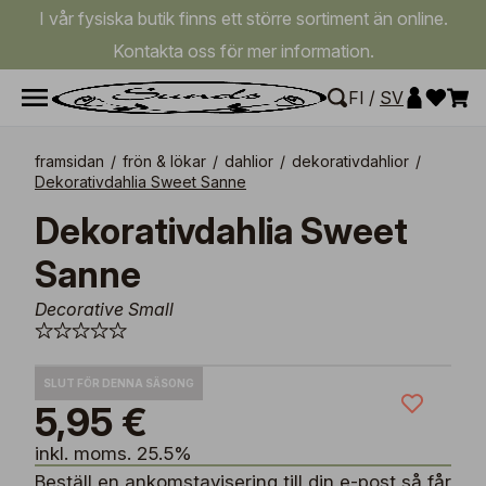
I vår fysiska butik finns ett större sortiment än online.
Kontakta oss för mer information.
FI
/
SV
framsidan
/
frön & lökar
/
dahlior
/
dekorativdahlior
/
Dekorativdahlia Sweet Sanne
Dekorativdahlia Sweet
Sanne
Decorative Small
SLUT FÖR DENNA SÄSONG
5,95 €
inkl. moms. 25.5%
Beställ en ankomstavisering till din e-post så får