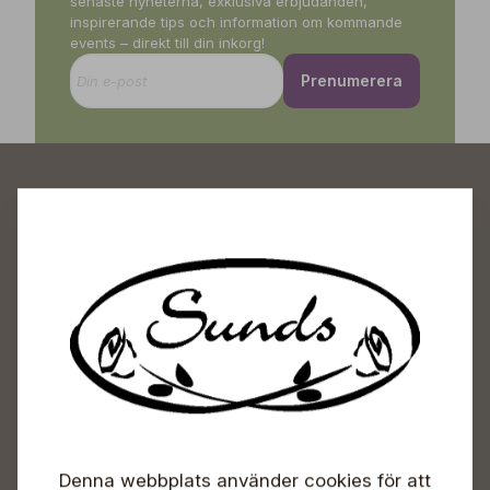
senaste nyheterna, exklusiva erbjudanden,
inspirerande tips och information om kommande
events – direkt till din inkorg!
Prenumerera
Sunds Trädgårdscenter
Öppet
Vardagar 09-18
Lördagar 09-16
Söndagar Självbetjäning
Info & växel
Denna webbplats använder cookies för att