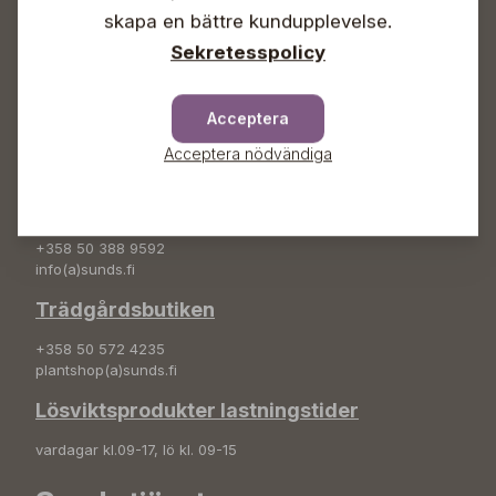
skapa en bättre kundupplevelse.
+358 50 388 9592
info(a)sunds.fi
Sekretesspolicy
Adress
Acceptera
Sunds Trädgård Ab
Svedenvägen 66
Acceptera nödvändiga
68660 Jakobstad
Blombeställningar
+358 50 388 9592
info(a)sunds.fi
Trädgårdsbutiken
+358 50 572 4235
plantshop(a)sunds.fi
Lösviktsprodukter lastningstider
vardagar kl.09-17, lö kl. 09-15