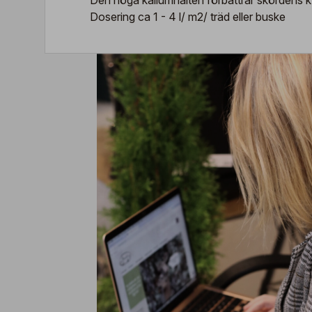
Den höga kaliumhalten förbättrar skördens kv
Dosering ca 1 - 4 l/ m2/ träd eller buske