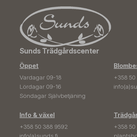
Sunds Trädgårdscenter
Öppet
Blombes
Vardagar 09-18
+358 50
Lördagar 09-16
info(a)su
Söndagar Självbetjäning
Info & växel
Trädgå
+358 50 388 9592
+358 50
info(a)sunds.fi
plantsho