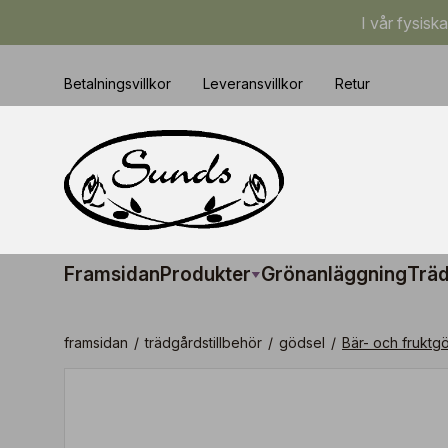
I vår fysisk
Betalningsvillkor
Leveransvillkor
Retur
Framsidan
Produkter
Grönanläggning
Träd
framsidan
/
trädgårdstillbehör
/
gödsel
/
Bär- och fruktgö