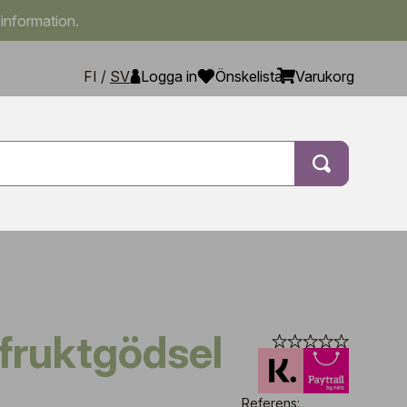
 information.
FI
/
SV
Logga in
Önskelista
Varukorg
Referens: