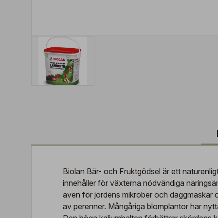
Biolan Bär- och Fruktgödsel är ett naturenli
innehåller för växterna nödvändiga näringsämn
även för jordens mikrober och daggmaskar oc
av perenner. Mångåriga blomplantor har nytta