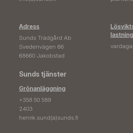
Adress
Lösvikt
lastnin
Sunds Trädgård Ab
vardagar 
Svedenvägen 66
68660 Jakobstad
Sunds tjänster
Grönanläggning
+358 50 589
2403
henrik.sund(a)sunds.fi