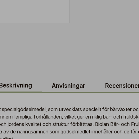
Beskrivning
Anvisningar
Recensione
gt specialgödselmedel, som utvecklats speciellt för bärväxter o
en i lämpliga förhållanden, vilket ger en riklig bär- och fruktsk
h jordens kvalitet och struktur förbättras. Biolan Bär- och F
 av de näringsämnen som gödselmedlet innehåller och de får en 