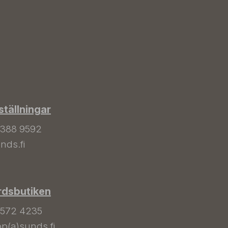
tällningar
 388 9592
nds.fi
rdsbutiken
 572 4235
p(a)sunds.fi