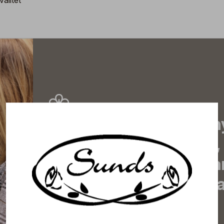
alitet
Prenumerera på vårt n
de senaste nyheterna, 
erbjudanden, inspirera
information om komma
direkt till din inkorg!