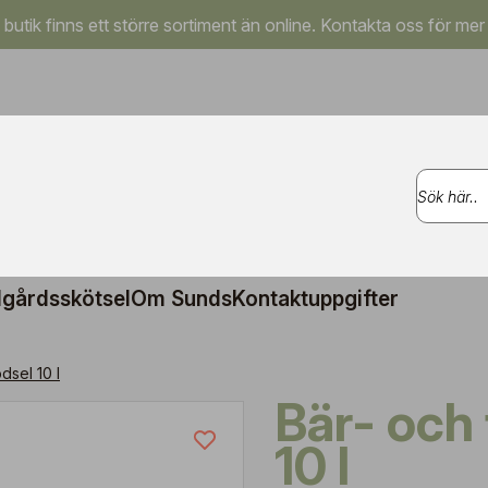
a butik finns ett större sortiment än online. Kontakta oss för mer
gårdsskötsel
Om Sunds
Kontaktuppgifter
dsel 10 l
Bär- och fruktgödsel
10 l