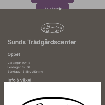
Läs nästa
Sunds Trädgårdscenter
Öppet
Vardagar 09-18
Lördagar 09-16
Söndagar Självbetjäning
Info & växel
+358 50 388 9592
info(a)sunds.fi
Adress