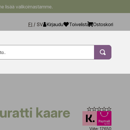
e lisää valikoimastamme.
FI
/
SV
Kirjaudu
Toivelista
Ostoskori
uratti kaare
Viite: 17650