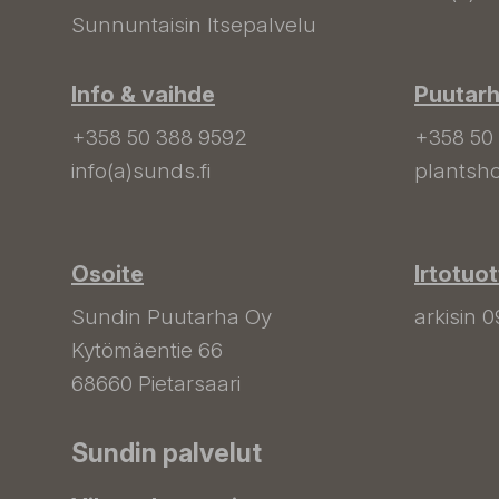
Sunnuntaisin Itsepalvelu
Info & vaihde
Puutar
+358 50 388 9592
+358 50
info(a)sunds.fi
plantsho
Osoite
Irtotuo
Sundin Puutarha Oy
arkisin 0
Kytömäentie 66
68660 Pietarsaari
Sundin palvelut