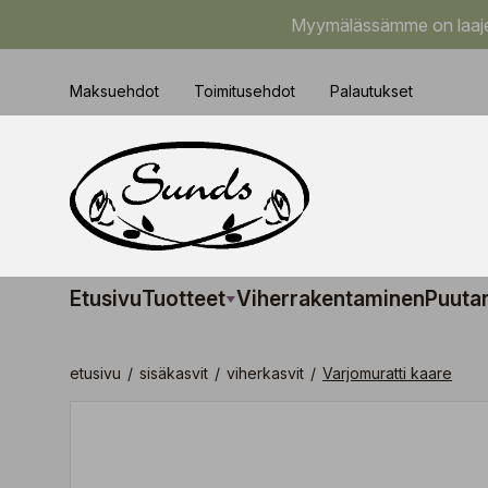
Myymälässämme on laajem
Maksuehdot
Toimitusehdot
Palautukset
Etusivu
Tuotteet
Viherrakentaminen
Puuta
etusivu
/
sisäkasvit
/
viherkasvit
/
Varjomuratti kaare