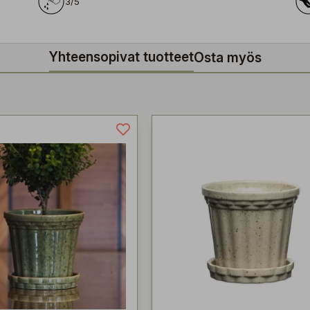
3/5
Yhteensopivat tuotteet
Osta myös