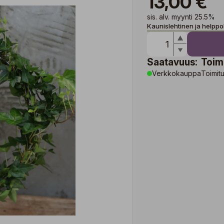
13,00 €
sis. alv. myynti 25.5%
Kaunislehtinen ja helppo
Saatavuus:
Toim
Verkkokauppa
Toimitu