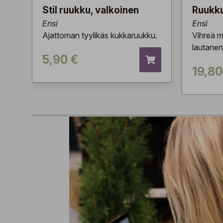
Stil ruukku, valkoinen
Ruukku
Ensi
Ensi
Ajattoman tyylikäs kukkaruukku.
Vihreä m
lautanen
5,90 €
19,80