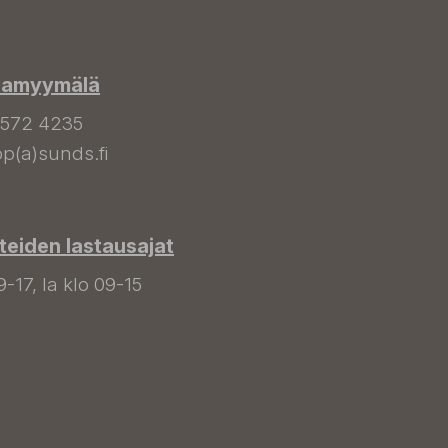
hamyymälä
 572 4235
p(a)sunds.fi
tteiden lastausajat
9-17, la klo 09-15