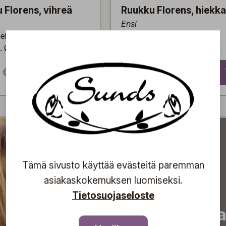
 Florens, vihreä
Ruukku Florens, hiekka
Ensi
eleerattu ruukku ja
Beige-meleerattu ruukku ja
. Ø: 14 cm
lautanen. Ø: 14 cm
 €
19,80 €
Tämä sivusto käyttää evästeitä paremman
asiakaskokemuksen luomiseksi.
Tietosuojaseloste
Tilaa uutiskirjeemme j