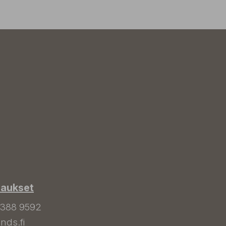
laukset
 388 9592
nds.fi