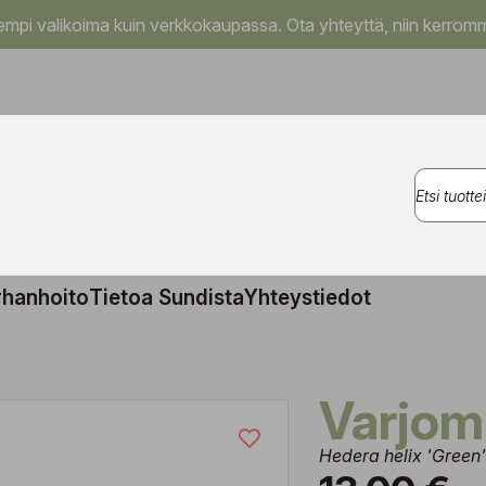
pi valikoima kuin verkkokaupassa. Ota yhteyttä, niin kerromm
rhanhoito
Tietoa Sundista
Yhteystiedot
Varjom
Hedera helix 'Green'