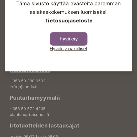
Tämä sivusto käyttää evästeitä paremman
Info & vaihde
asiakaskokemuksen luomiseksi.
+358 50 388 9592
Tietosuojaseloste
info(a)sunds.fi
Osoite
Hyväksy
Sundin Puutarha Oy
Hyväksy pakolliset
Kytömäentie 66
68660 Pietarsaari
Kukkatilaukset
+358 50 388 9592
info(a)sunds.fi
Puutarhamyymälä
+358 50 572 4235
plantshop(a)sunds.fi
Irtotuotteiden lastausajat
arkisin 09-17, la klo 09-15