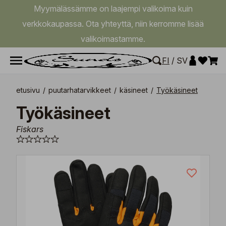
Myymälässämme on laajempi valikoima kuin
verkkokaupassa. Ota yhteyttä, niin kerromme lisää
valikoimastamme.
FI
/
SV
etusivu
/
puutarhatarvikkeet
/
käsineet
/
Työkäsineet
Työkäsineet
Fiskars