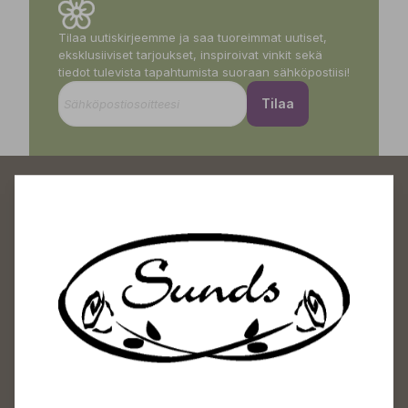
Tilaa uutiskirjeemme ja saa tuoreimmat uutiset,
eksklusiiviset tarjoukset, inspiroivat vinkit sekä
tiedot tulevista tapahtumista suoraan sähköpostiisi!
Tilaa
Sundin Puutarhakeskus
Avoinna
Arkisin 09-18
Lauantaisin 09-16
Sunnuntaisin Itsepalvelu