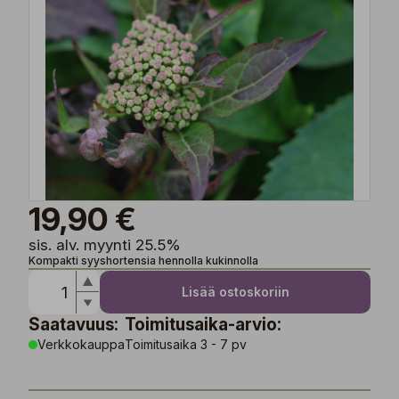
19,90 €
sis. alv. myynti 25.5%
Kompakti syyshortensia hennolla kukinnolla
Lisää ostoskoriin
Saatavuus:
Toimitusaika-arvio:
Verkkokauppa
Toimitusaika 3 - 7 pv