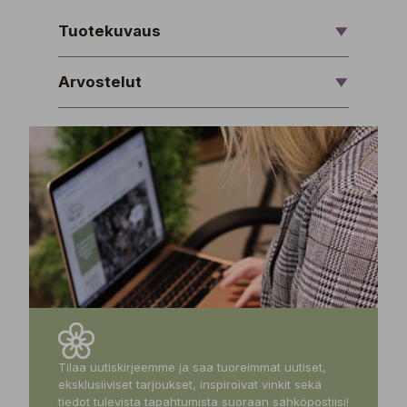
Tuotekuvaus
Arvostelut
Tilaa uutiskirjeemme ja saa tuoreimmat uutiset,
eksklusiiviset tarjoukset, inspiroivat vinkit sekä
tiedot tulevista tapahtumista suoraan sähköpostiisi!