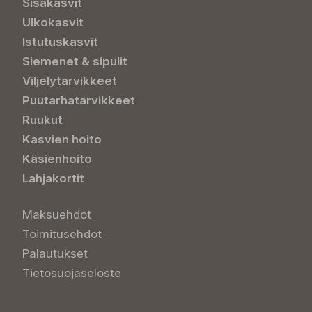
Sisäkasvit
Ulkokasvit
Istutuskasvit
Siemenet & sipulit
Viljelytarvikkeet
Puutarhatarvikkeet
Ruukut
Kasvien hoito
Käsienhoito
Lahjakortit
Maksuehdot
Toimitusehdot
Palautukset
Tietosuojaseloste