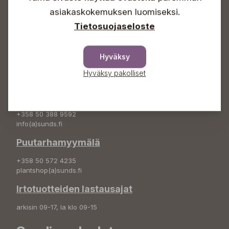
asiakaskokemuksen luomiseksi.
+358 50 388 9592
info(a)sunds.fi
Tietosuojaseloste
Osoite
Hyväksy
Sundin Puutarha Oy
Kytömäentie 66
Hyväksy pakolliset
68660 Pietarsaari
Kukkatilaukset
+358 50 388 9592
info(a)sunds.fi
Puutarhamyymälä
+358 50 572 4235
plantshop(a)sunds.fi
Irtotuotteiden lastausajat
arkisin 09-17, la klo 09-15