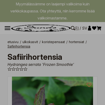
Myymälässämme on laajempi valikoima kuin
verkkokaupassa. Ota yhteyttä, niin kerromme lisää
valikoimastamme.
FI
/
SV
etusivu
/
ulkokasvit
/
koristepensaat
/
hortensiat
/
Safiirihortensia
Safiirihortensia
Hydrangea serrata 'Frozen Smoothie'