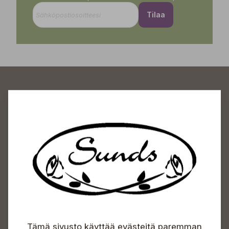
Tilaa
Sundin Puutarhakeskus
Avoinna
Arkisin 09-18
Lauantaisin 09-16
Sunnuntaisin Itsepalvelu
Info & vaihde
Tämä sivusto käyttää evästeitä paremman