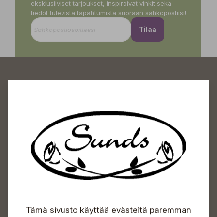
eksklusiiviset tarjoukset, inspiroivat vinkit sekä
tiedot tulevista tapahtumista suoraan sähköpostiisi!
Tilaa
Sundin Puutarhakeskus
Avoinna
Arkisin 09-18
Lauantaisin 09-16
Sunnuntaisin Itsepalvelu
Info & vaihde
Tämä sivusto käyttää evästeitä paremman