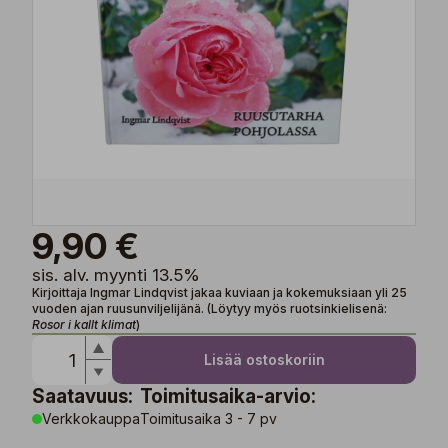
9,90 €
sis. alv. myynti 13.5%
Kirjoittaja Ingmar Lindqvist jakaa kuviaan ja kokemuksiaan yli 25
vuoden ajan ruusunviljelijänä. (Löytyy myös ruotsinkielisenä:
Rosor i kallt klimat
)
Lisää ostoskoriin
Saatavuus:
Toimitusaika-arvio:
Verkkokauppa
Toimitusaika 3 - 7 pv