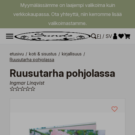
Myymälässämme on laajempi valikoima kuin
verkkokaupassa. Ota yhteyttä, niin kerromme lisää
valikoimastamme.
FI
/
SV
etusivu
/
koti & sisustus
/
kirjallisuus
/
Ruusutarha pohjolassa
Ruusutarha pohjolassa
Ingmar Linqvist