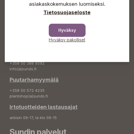
+358 50 388 9592
asiakaskokemuksen luomiseksi.
info(a)sunds.fi
Tietosuojaseloste
Osoite
Hyväksy
Sundin Puutarha Oy
Kytömäentie 66
Hyväksy pakolliset
68660 Pietarsaari
Kukkatilaukset
+358 50 388 9592
info(a)sunds.fi
Puutarhamyymälä
+358 50 572 4235
plantshop(a)sunds.fi
Irtotuotteiden lastausajat
arkisin 09-17, la klo 09-15
Sundin palvelut