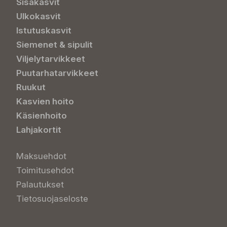
Sisäkasvit
Ulkokasvit
Istutuskasvit
Siemenet & sipulit
Viljelytarvikkeet
Puutarhatarvikkeet
Ruukut
Kasvien hoito
Käsienhoito
Lahjakortit
Maksuehdot
Toimitusehdot
Palautukset
Tietosuojaseloste