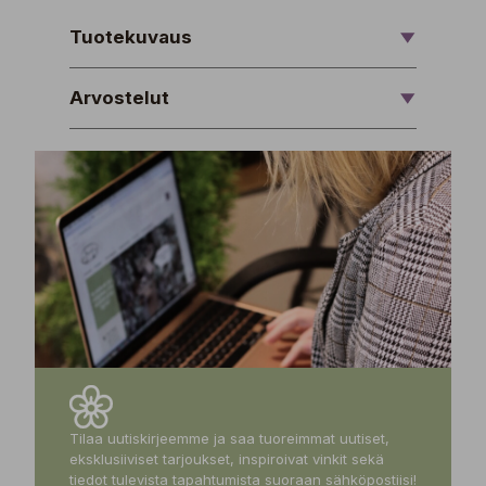
Tuotekuvaus
Arvostelut
Tilaa uutiskirjeemme ja saa tuoreimmat uutiset,
eksklusiiviset tarjoukset, inspiroivat vinkit sekä
tiedot tulevista tapahtumista suoraan sähköpostiisi!