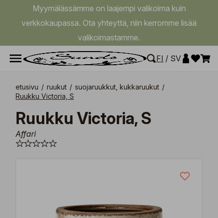
Myymälässämme on laajempi valikoima kuin
verkkokaupassa. Ota yhteyttä, niin kerromme lisää
valikoimastamme.
FI
/
SV
etusivu
/
ruukut
/
suojaruukkut, kukkaruukut
/
Ruukku Victoria, S
Ruukku Victoria, S
Affari