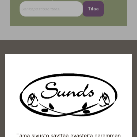
Tilaa
Sundin Puutarhakeskus
Avoinna
Arkisin 09-18
Lauantaisin 09-16
Sunnuntaisin Itsepalvelu
Info & vaihde
Tämä sivusto käyttää evästeitä paremman