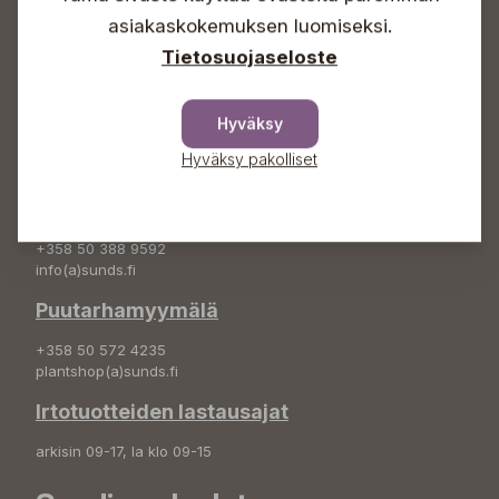
asiakaskokemuksen luomiseksi.
+358 50 388 9592
info(a)sunds.fi
Tietosuojaseloste
Osoite
Hyväksy
Sundin Puutarha Oy
Kytömäentie 66
Hyväksy pakolliset
68660 Pietarsaari
Kukkatilaukset
+358 50 388 9592
info(a)sunds.fi
Puutarhamyymälä
+358 50 572 4235
plantshop(a)sunds.fi
Irtotuotteiden lastausajat
arkisin 09-17, la klo 09-15