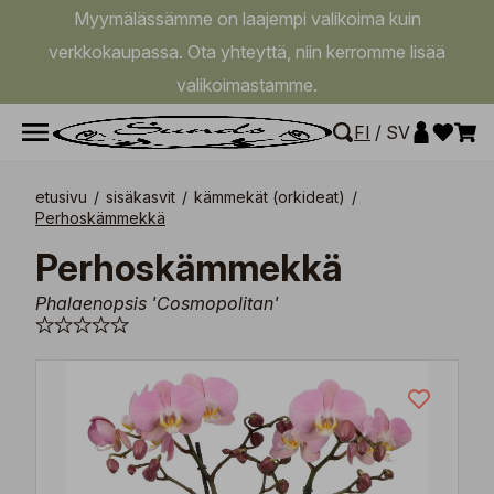
Myymälässämme on laajempi valikoima kuin
verkkokaupassa. Ota yhteyttä, niin kerromme lisää
valikoimastamme.
FI
/
SV
etusivu
/
sisäkasvit
/
kämmekät (orkideat)
/
Perhoskämmekkä
Perhoskämmekkä
Phalaenopsis 'Cosmopolitan'