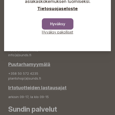
asiakaskokemuksen luomiseksi.
info(a)sunds.fi
Tietosuojaseloste
Osoite
Sundin Puutarha Oy
Hyväksy
Kytömäentie 66
68660 Pietarsaari
Hyväksy pakolliset
Kukkatilaukset
+358 50 388 9592
info(a)sunds.fi
Puutarhamyymälä
+358 50 572 4235
plantshop(a)sunds.fi
Irtotuotteiden lastausajat
arkisin 09-17, la klo 09-15
Sundin palvelut