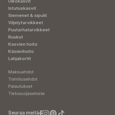
Ulkokasvit
Istutuskasvit
Siemenet & sipulit
Viljelytarvikkeet
Puutarhatarvikkeet
Ruukut
Kasvien hoito
Käsienhoito
Lahjakortit
Maksuehdot
Toimitusehdot
Palautukset
Tietosuojaseloste
Seuraa meitä