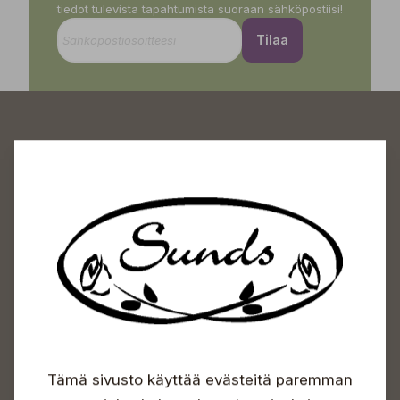
tiedot tulevista tapahtumista suoraan sähköpostiisi!
Tilaa
Sundin Puutarhakeskus
Avoinna
Arkisin 09-18
Lauantaisin 09-16
Sunnuntaisin Itsepalvelu
Info & vaihde
Tämä sivusto käyttää evästeitä paremman
+358 50 388 9592