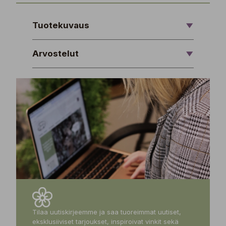
Tuotekuvaus
Arvostelut
Tilaa uutiskirjeemme ja saa tuoreimmat uutiset,
eksklusiiviset tarjoukset, inspiroivat vinkit sekä