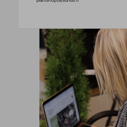
plantshop(a)sunds.fi