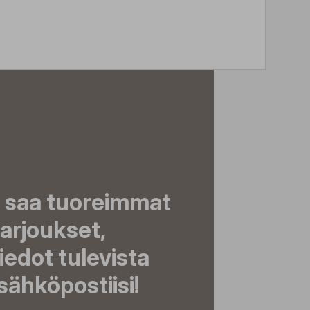
a saa tuoreimmat
tarjoukset,
tiedot tulevista
ähköpostiisi!