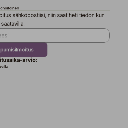
ppohoitoinen
itus sähköpostiisi, niin saat heti tiedon kun
 saatavilla.
apumisilmoitus
itusaika-arvio:
avilla