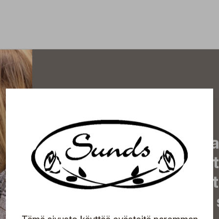
Tilaa uutiskirjeemme j
uutiset, eksklusiiviset 
inspiroivat vinkit sekä 
tapahtumista suoraan s