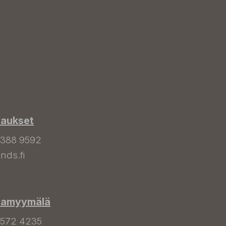
laukset
 388 9592
nds.fi
hamyymälä
 572 4235