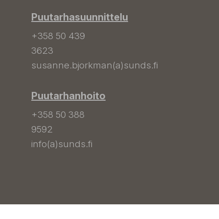
Puutarhasuunnittelu
+358 50 439
3623
susanne.bjorkman(a)sunds.fi
Puutarhanhoito
+358 50 388
9592
info(a)sunds.fi