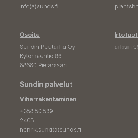
info(a)sunds.fi
plantsho
Osoite
Irtotuo
Sundin Puutarha Oy
arkisin 0
Kytömäentie 66
68660 Pietarsaari
Sundin palvelut
Viherrakentaminen
+358 50 589
2403
henrik.sund(a)sunds.fi