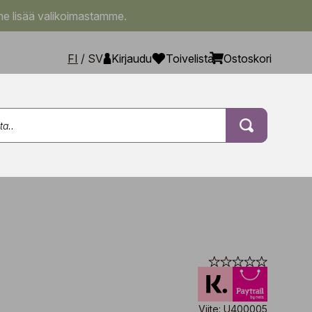
e lisää valikoimastamme.
FI
/
SV
Kirjaudu
Toivelista
Ostoskori
Viite: U400005