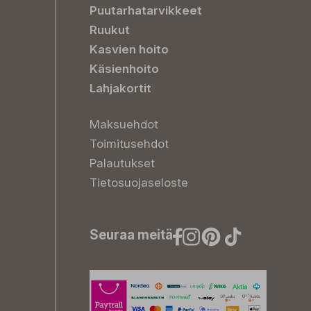
Puutarhatarvikkeet
Ruukut
Kasvien hoito
Käsienhoito
Lahjakortit
Maksuehdot
Toimitusehdot
Palautukset
Tietosuojaseloste
Seuraa meitä