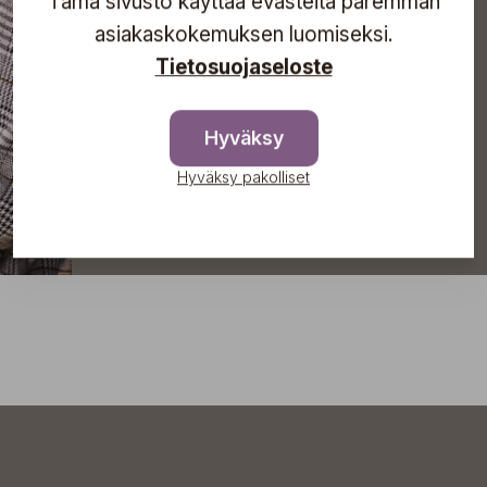
Tämä sivusto käyttää evästeitä paremman
asiakaskokemuksen luomiseksi.
Tietosuojaseloste
Tilaa
Hyväksy
Hyväksy pakolliset