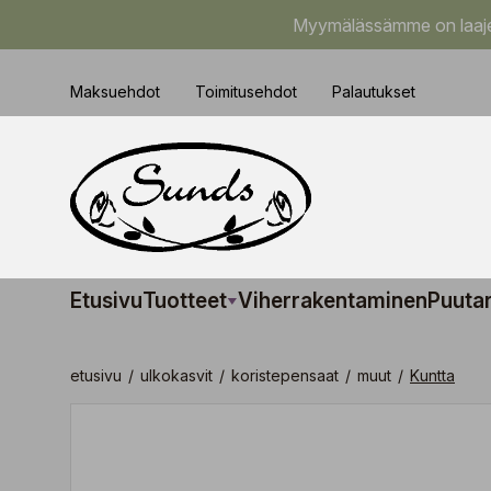
Myymälässämme on laajem
Maksuehdot
Toimitusehdot
Palautukset
Etusivu
Tuotteet
Viherrakentaminen
Puuta
etusivu
/
ulkokasvit
/
koristepensaat
/
muut
/
Kuntta