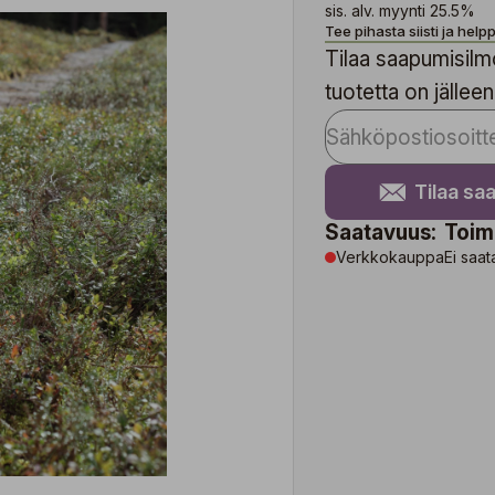
sis. alv. myynti 25.5%
Tee pihasta siisti ja hel
Tilaa saapumisilmo
tuotetta on jälleen
Tilaa sa
Saatavuus:
Toim
Verkkokauppa
Ei saat