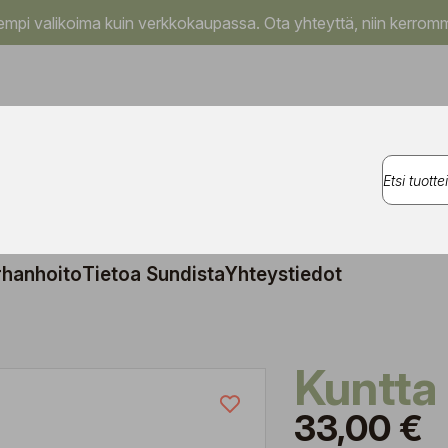
pi valikoima kuin verkkokaupassa. Ota yhteyttä, niin kerromm
rhanhoito
Tietoa Sundista
Yhteystiedot
Kuntta
33,00 €