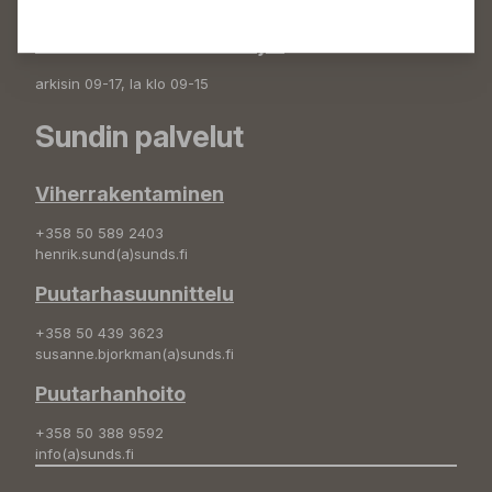
plantshop(a)sunds.fi
Irtotuotteiden lastausajat
arkisin 09-17, la klo 09-15
Sundin palvelut
Viherrakentaminen
+358 50 589 2403
henrik.sund(a)sunds.fi
Puutarhasuunnittelu
+358 50 439 3623
susanne.bjorkman(a)sunds.fi
Puutarhanhoito
+358 50 388 9592
info(a)sunds.fi