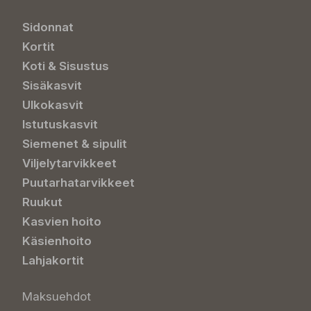
Sidonnat
Kortit
Koti & Sisustus
Sisäkasvit
Ulkokasvit
Istutuskasvit
Siemenet & sipulit
Viljelytarvikkeet
Puutarhatarvikkeet
Ruukut
Kasvien hoito
Käsienhoito
Lahjakortit
Maksuehdot