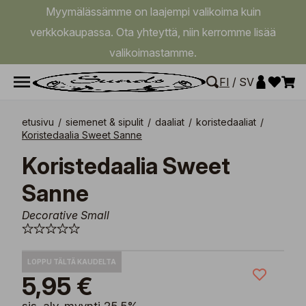
Myymälässämme on laajempi valikoima kuin
verkkokaupassa. Ota yhteyttä, niin kerromme lisää
valikoimastamme.
FI
/
SV
etusivu
/
siemenet & sipulit
/
daaliat
/
koristedaaliat
/
Koristedaalia Sweet Sanne
Koristedaalia Sweet
Sanne
Decorative Small
LOPPU TÄLTÄ KAUDELTA
5,95 €