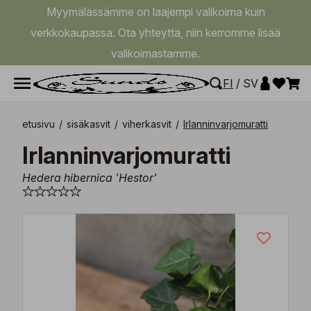
Myymälässämme on laajempi valikoima kuin
verkkokaupassa. Ota yhteyttä, niin kerromme lisää
valikoimastamme.
FI
/
SV
etusivu
/
sisäkasvit
/
viherkasvit
/
Irlanninvarjomuratti
Irlanninvarjomuratti
Hedera hibernica 'Hestor'