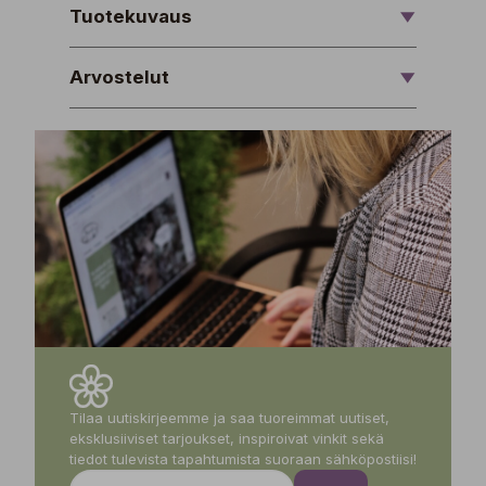
Tuotekuvaus
Arvostelut
Tilaa uutiskirjeemme ja saa tuoreimmat uutiset,
eksklusiiviset tarjoukset, inspiroivat vinkit sekä
tiedot tulevista tapahtumista suoraan sähköpostiisi!