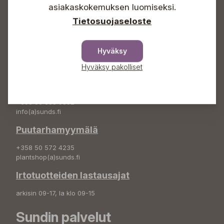
+358 50 388 9592
asiakaskokemuksen luomiseksi.
info(a)sunds.fi
Tietosuojaseloste
Osoite
Sundin Puutarha Oy
Hyväksy
Kytömäentie 66
68660 Pietarsaari
Hyväksy pakolliset
Kukkatilaukset
+358 50 388 9592
info(a)sunds.fi
Puutarhamyymälä
+358 50 572 4235
plantshop(a)sunds.fi
Irtotuotteiden lastausajat
arkisin 09-17, la klo 09-15
Sundin palvelut