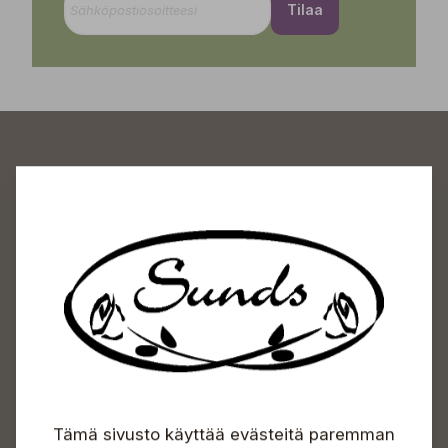
Tilaa
Sundin Puutarhakeskus
Avoinna
Arkisin 09-18
Lauantaisin 09-16
Sunnuntaisin Itsepalvelu
Info & vaihde
Tämä sivusto käyttää evästeitä paremman