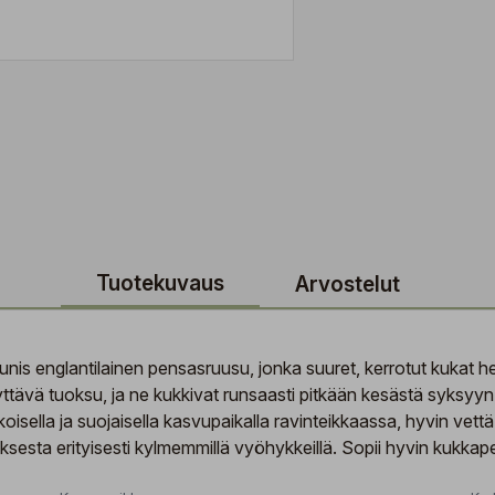
Tuotekuvaus
Arvostelut
nis englantilainen pensasruusu, jonka suuret, kerrotut kukat 
ttävä tuoksu, ja ne kukkivat runsaasti pitkään kesästä syksyyn
nkoisella ja suojaisella kasvupaikalla ravinteikkaassa, hyvin v
ksesta erityisesti kylmemmillä vyöhykkeillä. Sopii hyvin kukkap