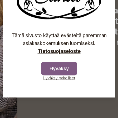
Tilaa uutiskirjeemme j
uutiset, eksklusiiviset 
inspiroivat vinkit sekä 
Tämä sivusto käyttää evästeitä paremman
tapahtumista suoraan s
asiakaskokemuksen luomiseksi.
Tietosuojaseloste
Tilaa
Hyväksy
Hyväksy pakolliset