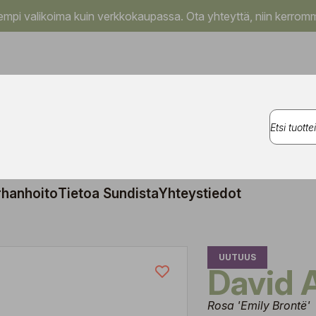
pi valikoima kuin verkkokaupassa. Ota yhteyttä, niin kerromm
rhanhoito
Tietoa Sundista
Yhteystiedot
UUTUUS
David
Rosa 'Emily Brontë'