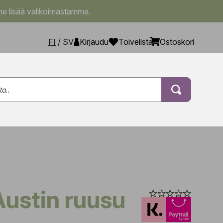
e lisää valikoimastamme.
FI
/
SV
Kirjaudu
Toivelista
Ostoskori
 Austin ruusu