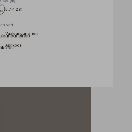
keus (m)
0,7-1,2 m
an väri
Vaaleanpunainen
Aprikoosi