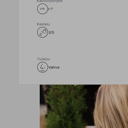
Kasvuvyöhyke
I-?
Kastelu
3/5
Tuoksu
Vahva