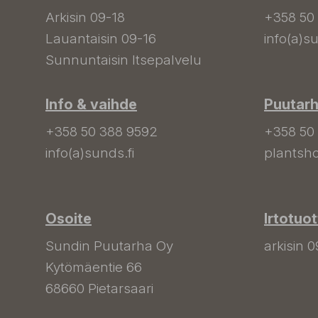
Arkisin 09-18
+358 50
Lauantaisin 09-16
info(a)su
Sunnuntaisin Itsepalvelu
Info & vaihde
Puutar
+358 50 388 9592
+358 50
info(a)sunds.fi
plantsho
Osoite
Irtotuo
Sundin Puutarha Oy
arkisin 0
Kytömäentie 66
68660 Pietarsaari