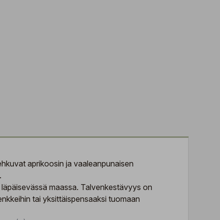
hehkuvat aprikoosin ja vaaleanpunaisen
.
että läpäisevässä maassa. Talvenkestävyys on
enkkeihin tai yksittäispensaaksi tuomaan