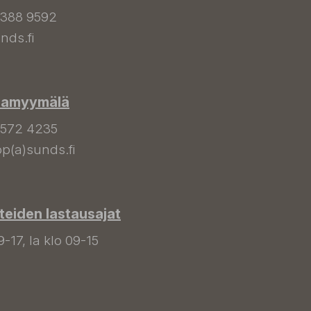
 388 9592
nds.fi
hamyymälä
 572 4235
p(a)sunds.fi
tteiden lastausajat
9-17, la klo 09-15