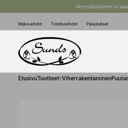
Myymälässämme on laajem
Maksuehdot
Toimitusehdot
Palautukset
Etusivu
Tuotteet
Viherrakentaminen
Puuta