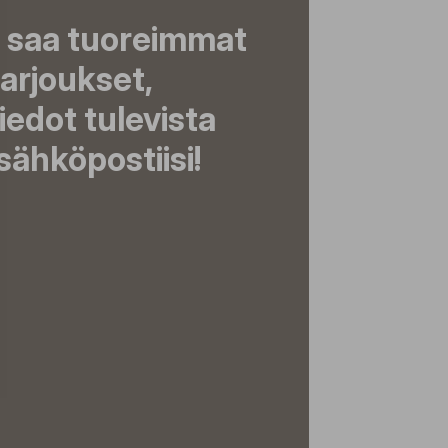
a saa tuoreimmat
tarjoukset,
tiedot tulevista
ähköpostiisi!