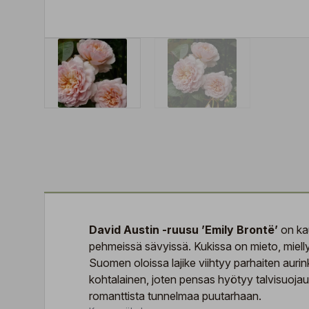
David Austin -ruusu ’Emily Brontë’
on kau
pehmeissä sävyissä. Kukissa on mieto, mielly
Suomen oloissa lajike viihtyy parhaiten auri
kohtalainen, joten pensas hyötyy talvisuojau
romanttista tunnelmaa puutarhaan.