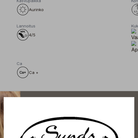
Kasvupaikka
Kor
Aurinko
Lannoitus
Kuk
4/5
Ca
Ca +