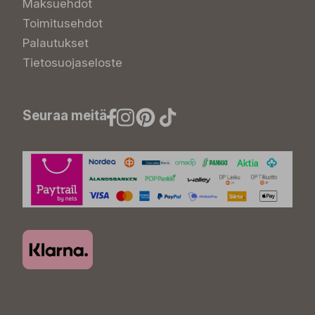
Maksuehdot
Toimitusehdot
Palautukset
Tietosuojaseloste
Seuraa meitä