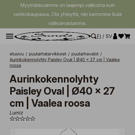
Myymälässämme on laajempi valikoima kuin
verkkokaupassa. Ota yhteyttä, niin kerromme lisää
valikoimastamme.
FI
/
SV
etusivu
/
puutarhatarvikkeet
/
puutarhavalot
/
Aurinkokennolyhty Paisley Oval | Ø40 x 27 cm | Vaalea
roosa
Aurinkokennolyhty
Paisley Oval | Ø40 x 27
cm | Vaalea roosa
Lumiz