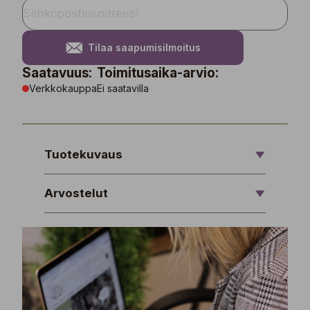
Tilaa saapumisilmoitus
Saatavuus:
Toimitusaika-arvio:
Verkkokauppa
Ei saatavilla
Tuotekuvaus
Arvostelut