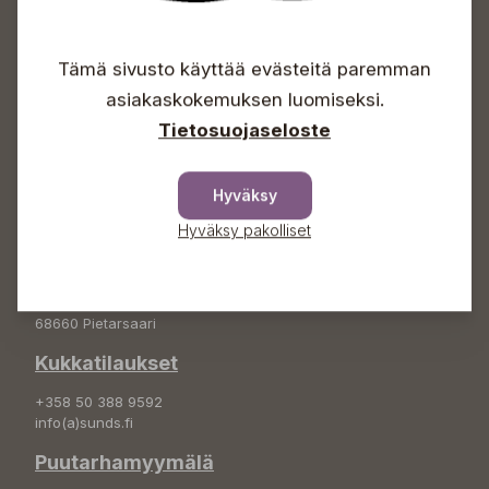
Avoinna
Arkisin 09-18
Tämä sivusto käyttää evästeitä paremman
Lauantaisin 09-16
asiakaskokemuksen luomiseksi.
Sunnuntaisin Itsepalvelu
Tietosuojaseloste
Info & vaihde
+358 50 388 9592
Hyväksy
info(a)sunds.fi
Hyväksy pakolliset
Osoite
Sundin Puutarha Oy
Kytömäentie 66
68660 Pietarsaari
Kukkatilaukset
+358 50 388 9592
info(a)sunds.fi
Puutarhamyymälä