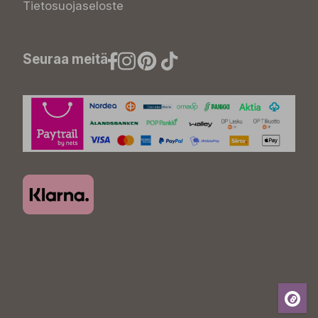
Tietosuojaseloste
Seuraa meitä