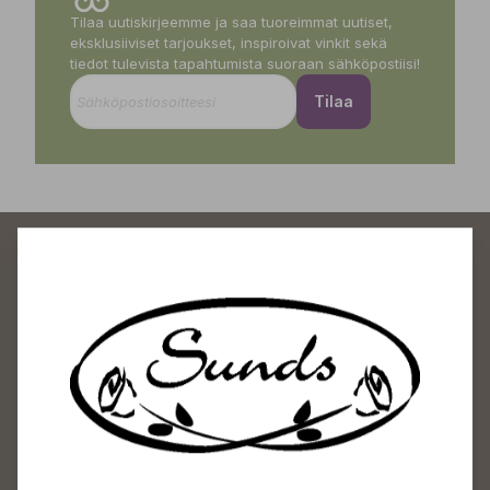
Tilaa uutiskirjeemme ja saa tuoreimmat uutiset,
eksklusiiviset tarjoukset, inspiroivat vinkit sekä
tiedot tulevista tapahtumista suoraan sähköpostiisi!
Tilaa
Sundin Puutarhakeskus
Avoinna
Arkisin 09-18
Lauantaisin 09-16