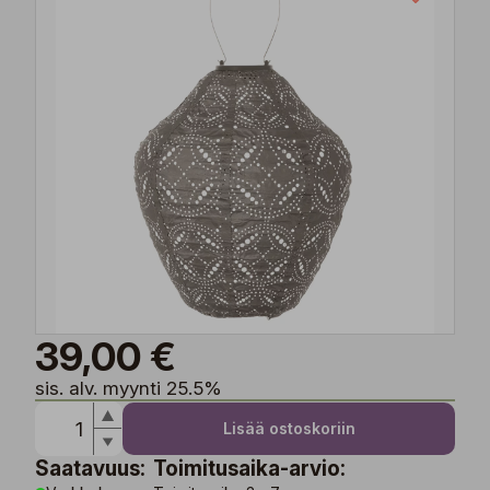
39,00 €
sis. alv. myynti 25.5%
Lisää ostoskoriin
Saatavuus:
Toimitusaika-arvio: