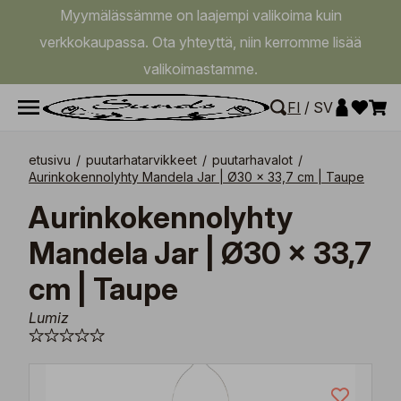
Myymälässämme on laajempi valikoima kuin
verkkokaupassa. Ota yhteyttä, niin kerromme lisää
valikoimastamme.
FI
/
SV
etusivu
/
puutarhatarvikkeet
/
puutarhavalot
/
Aurinkokennolyhty Mandela Jar | Ø30 x 33,7 cm | Taupe
Aurinkokennolyhty
Mandela Jar | Ø30 x 33,7
cm | Taupe
Lumiz