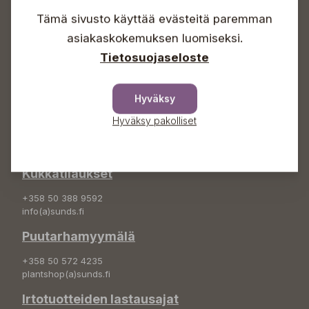
Sunnuntaisin Itsepalvelu
Tämä sivusto käyttää evästeitä paremman
Info & vaihde
asiakaskokemuksen luomiseksi.
Tietosuojaseloste
+358 50 388 9592
info(a)sunds.fi
Osoite
Hyväksy
Hyväksy pakolliset
Sundin Puutarha Oy
Kytömäentie 66
68660 Pietarsaari
Kukkatilaukset
+358 50 388 9592
info(a)sunds.fi
Puutarhamyymälä
+358 50 572 4235
plantshop(a)sunds.fi
Irtotuotteiden lastausajat