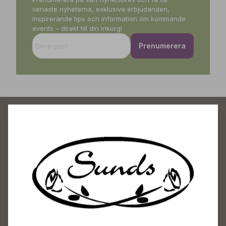
senaste nyheterna, exklusiva erbjudanden,
inspirerande tips och information om kommande
events – direkt till din inkorg!
Prenumerera
Sunds Trädgårdscenter
Öppet
Vardagar 09-18
Lördagar 09-16