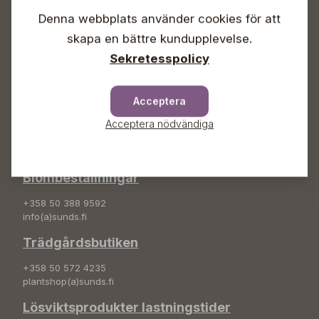
Söndagar Självbetjäning
Denna webbplats använder cookies för att
Info & växel
skapa en bättre kundupplevelse.
Sekretesspolicy
+358 50 388 9592
info(a)sunds.fi
Adress
Acceptera
Acceptera nödvändiga
Sunds Trädgård Ab
Svedenvägen 66
68660 Jakobstad
Blombeställningar
+358 50 388 9592
info(a)sunds.fi
Trädgårdsbutiken
+358 50 572 4235
plantshop(a)sunds.fi
Lösviktsprodukter lastningstider