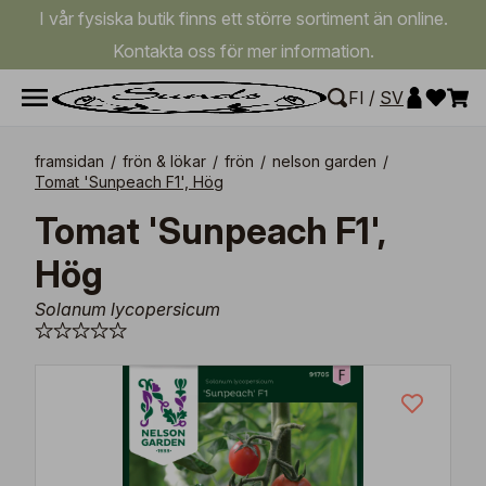
I vår fysiska butik finns ett större sortiment än online.
Kontakta oss för mer information.
FI
/
SV
framsidan
/
frön & lökar
/
frön
/
nelson garden
/
Tomat 'Sunpeach F1', Hög
Tomat 'Sunpeach F1',
Hög
Solanum lycopersicum