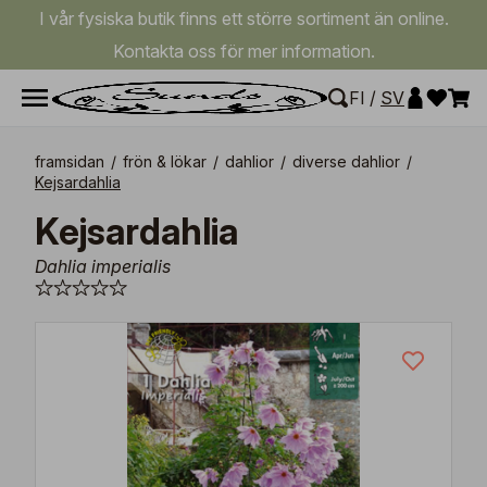
I vår fysiska butik finns ett större sortiment än online.
Kontakta oss för mer information.
FI
/
SV
framsidan
/
frön & lökar
/
dahlior
/
diverse dahlior
/
Kejsardahlia
Kejsardahlia
Dahlia imperialis