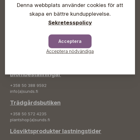
Söndagar Självbetjäning
Denna webbplats använder cookies för att
Info & växel
skapa en bättre kundupplevelse.
Sekretesspolicy
+358 50 388 9592
info(a)sunds.fi
Adress
Acceptera
Acceptera nödvändiga
Sunds Trädgård Ab
Svedenvägen 66
68660 Jakobstad
Blombeställningar
+358 50 388 9592
info(a)sunds.fi
Trädgårdsbutiken
+358 50 572 4235
plantshop(a)sunds.fi
Lösviktsprodukter lastningstider