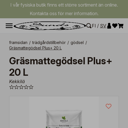
I vår fysiska butik finns ett större sortiment än online.
Kontakta oss för mer information.
FI
/
SV
framsidan
/
trädgårdstillbehör
/
gödsel
/
Gräsmattegödsel Plus+ 20 L
Gräsmattegödsel Plus+
20 L
Kekkilä