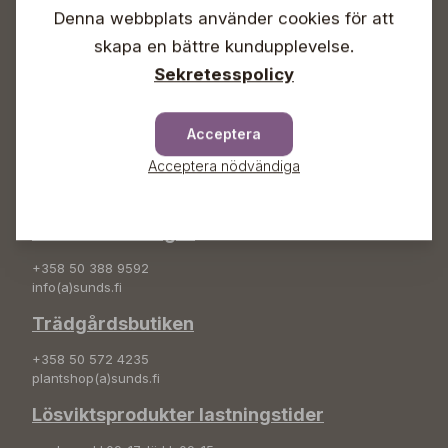
Denna webbplats använder cookies för att
Info & växel
skapa en bättre kundupplevelse.
+358 50 388 9592
Sekretesspolicy
info(a)sunds.fi
Adress
Acceptera
Sunds Trädgård Ab
Acceptera nödvändiga
Svedenvägen 66
68660 Jakobstad
Blombeställningar
+358 50 388 9592
info(a)sunds.fi
Trädgårdsbutiken
+358 50 572 4235
plantshop(a)sunds.fi
Lösviktsprodukter lastningstider