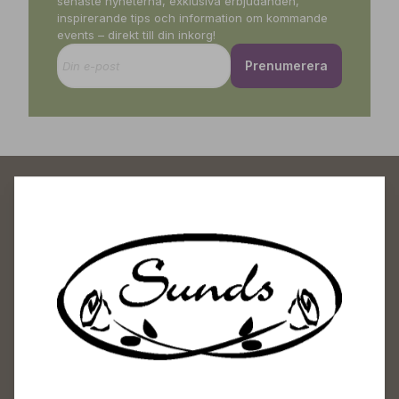
senaste nyheterna, exklusiva erbjudanden,
inspirerande tips och information om kommande
events – direkt till din inkorg!
Prenumerera
Sunds Trädgårdscenter
Öppet
Vardagar 09-18
Lördagar 09-16
Söndagar Självbetjäning