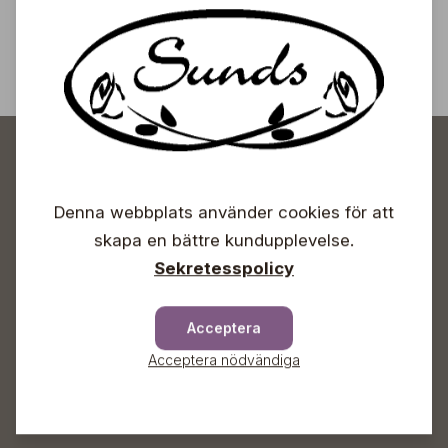
Prenumerera
Denna webbplats använder cookies för att
skapa en bättre kundupplevelse.
Sunds Trädgårdscenter
Sekretesspolicy
Öppet
Acceptera
Vardagar 09-18
Acceptera nödvändiga
Lördagar 09-16
Söndagar Självbetjäning
Info & växel