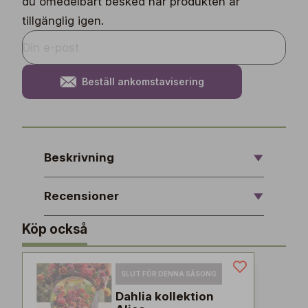
du omedelbart besked när produkten är
tillgänglig igen.
Beställ ankomstavisering
Beskrivning
Recensioner
Köp också
SLUT FÖR DENNA SÄSONG
Dahlia kollektion