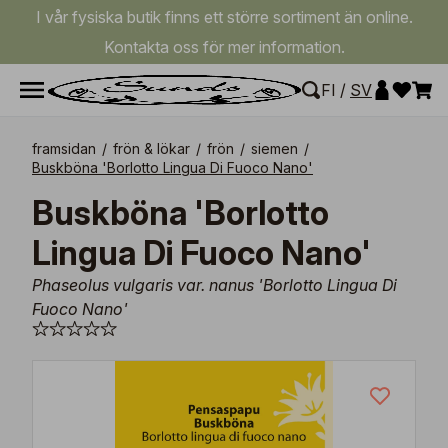
I vår fysiska butik finns ett större sortiment än online.
Kontakta oss för mer information.
FI
/
SV
framsidan
/
frön & lökar
/
frön
/
siemen
/
Buskböna 'Borlotto Lingua Di Fuoco Nano'
Buskböna 'Borlotto
Lingua Di Fuoco Nano'
Phaseolus vulgaris var. nanus 'Borlotto Lingua Di
Fuoco Nano'