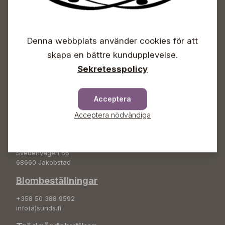
Öppet
Denna webbplats använder cookies för att
Vardagar 09-18
Lördagar 09-16
skapa en bättre kundupplevelse.
Söndagar Självbetjäning
Sekretesspolicy
Info & växel
+358 50 388 9592
Acceptera
info(a)sunds.fi
Acceptera nödvändiga
Adress
Sunds Trädgård Ab
Svedenvägen 66
68660 Jakobstad
Blombeställningar
+358 50 388 9592
info(a)sunds.fi