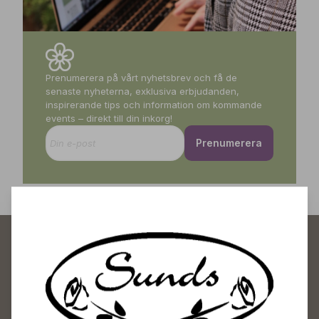
Prenumerera på vårt nyhetsbrev och få de
senaste nyheterna, exklusiva erbjudanden,
inspirerande tips och information om kommande
events – direkt till din inkorg!
Prenumerera
Sunds Trädgårdscenter