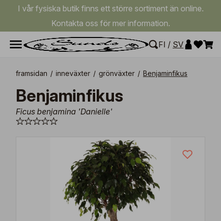
I vår fysiska butik finns ett större sortiment än online.
Kontakta oss för mer information.
FI
/
SV
framsidan
/
inneväxter
/
grönväxter
/
Benjaminfikus
Benjaminfikus
Ficus benjamina 'Danielle'