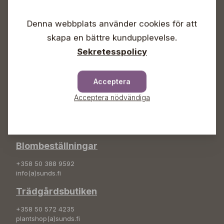
Vardagar 09-18
Lördagar 09-16
Denna webbplats använder cookies för att
Söndagar Självbetjäning
skapa en bättre kundupplevelse.
Info & växel
Sekretesspolicy
+358 50 388 9592
info(a)sunds.fi
Acceptera
Adress
Acceptera nödvändiga
Sunds Trädgård Ab
Svedenvägen 66
68660 Jakobstad
Blombeställningar
+358 50 388 9592
info(a)sunds.fi
Trädgårdsbutiken
+358 50 572 4235
plantshop(a)sunds.fi