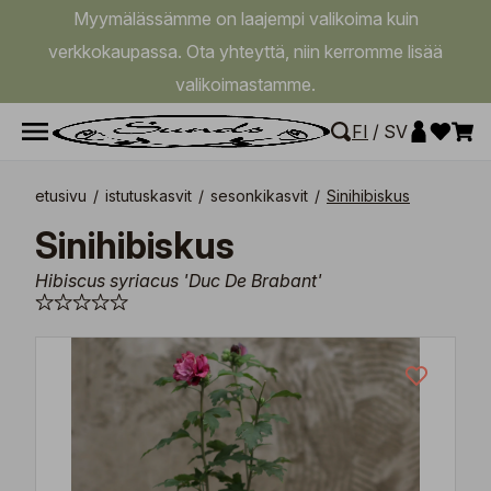
Myymälässämme on laajempi valikoima kuin
verkkokaupassa. Ota yhteyttä, niin kerromme lisää
valikoimastamme.
FI
/
SV
etusivu
/
istutuskasvit
/
sesonkikasvit
/
Sinihibiskus
Sinihibiskus
Hibiscus syriacus 'Duc De Brabant'