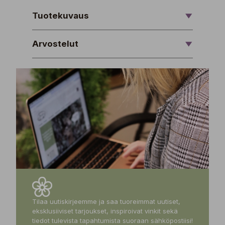
Tuotekuvaus
Arvostelut
Tilaa uutiskirjeemme ja saa tuoreimmat uutiset,
eksklusiiviset tarjoukset, inspiroivat vinkit sekä
tiedot tulevista tapahtumista suoraan sähköpostiisi!