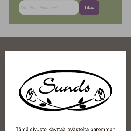
Tilaa
Sundin Puutarhakeskus
Avoinna
Arkisin 09-18
Lauantaisin 09-16
Sunnuntaisin Itsepalvelu
Info & vaihde
Tämä sivusto käyttää evästeitä paremman