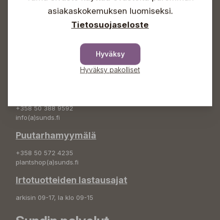
+358 50 388 9592
asiakaskokemuksen luomiseksi.
info(a)sunds.fi
Tietosuojaseloste
Osoite
Hyväksy
Sundin Puutarha Oy
Kytömäentie 66
Hyväksy pakolliset
68660 Pietarsaari
Kukkatilaukset
+358 50 388 9592
info(a)sunds.fi
Puutarhamyymälä
+358 50 572 4235
plantshop(a)sunds.fi
Irtotuotteiden lastausajat
arkisin 09-17, la klo 09-15