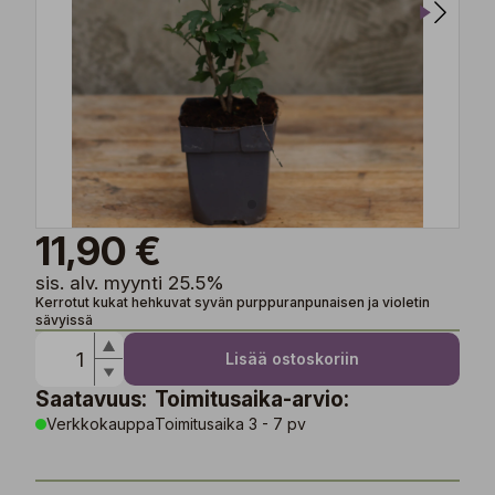
11,90 €
sis. alv. myynti 25.5%
Kerrotut kukat hehkuvat syvän purppuranpunaisen ja violetin
sävyissä
Lisää ostoskoriin
Saatavuus:
Toimitusaika-arvio:
Verkkokauppa
Toimitusaika 3 - 7 pv