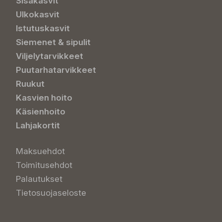
Sisäkasvit
Ulkokasvit
Istutuskasvit
Siemenet & sipulit
Viljelytarvikkeet
Puutarhatarvikkeet
Ruukut
Kasvien hoito
Käsienhoito
Lahjakortit
Maksuehdot
Toimitusehdot
Palautukset
Tietosuojaseloste