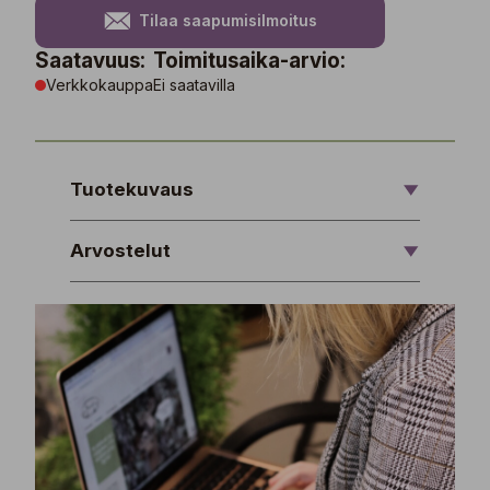
Tilaa saapumisilmoitus
Saatavuus:
Toimitusaika-arvio:
Verkkokauppa
Ei saatavilla
Tuotekuvaus
Arvostelut