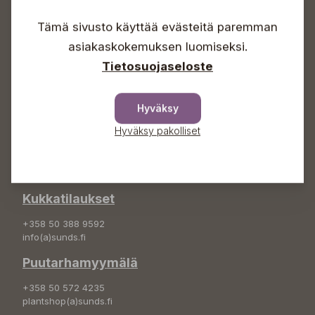
Arkisin 09-18
Lauantaisin 09-16
Tämä sivusto käyttää evästeitä paremman
Sunnuntaisin Itsepalvelu
asiakaskokemuksen luomiseksi.
Info & vaihde
Tietosuojaseloste
+358 50 388 9592
info(a)sunds.fi
Hyväksy
Osoite
Hyväksy pakolliset
Sundin Puutarha Oy
Kytömäentie 66
68660 Pietarsaari
Kukkatilaukset
+358 50 388 9592
info(a)sunds.fi
Puutarhamyymälä
+358 50 572 4235
plantshop(a)sunds.fi