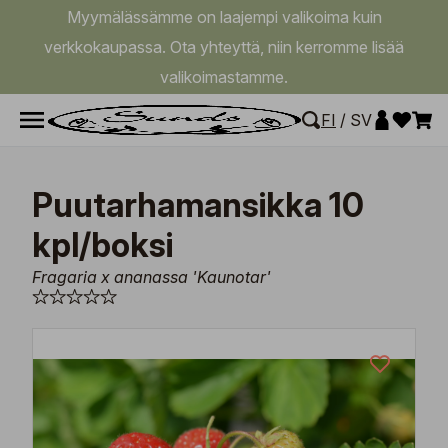
Myymälässämme on laajempi valikoima kuin
verkkokaupassa. Ota yhteyttä, niin kerromme lisää
valikoimastamme.
FI
/
SV
Puutarhamansikka 10
kpl/boksi
Fragaria x ananassa 'Kaunotar'