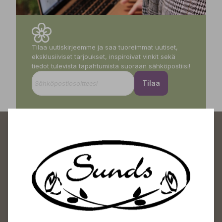
Tilaa uutiskirjeemme ja saa tuoreimmat uutiset,
eksklusiiviset tarjoukset, inspiroivat vinkit sekä
tiedot tulevista tapahtumista suoraan sähköpostiisi!
Tilaa
Sundin Puutarhakeskus
Avoinna