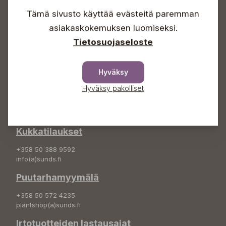
Lauantaisin 09-16
Sunnuntaisin Itsepalvelu
Tämä sivusto käyttää evästeitä paremman
asiakaskokemuksen luomiseksi.
Info & vaihde
Tietosuojaseloste
+358 50 388 9592
info(a)sunds.fi
Hyväksy
Osoite
Hyväksy pakolliset
Sundin Puutarha Oy
Kytömäentie 66
68660 Pietarsaari
Kukkatilaukset
+358 50 388 9592
info(a)sunds.fi
Puutarhamyymälä
+358 50 572 4235
plantshop(a)sunds.fi
Irtotuotteiden lastausajat