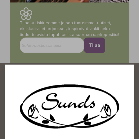
Tilaa uutiskirjeemme ja saa tuoreimmat uutiset,
eksklusiiviset tarjoukset, inspiroivat vinkit sekä
tiedot tulevista tapahtumista suoraan sähköpostiisi!
Tilaa
Sundin Puutarhakeskus
Avoinna
Arkisin 09-18