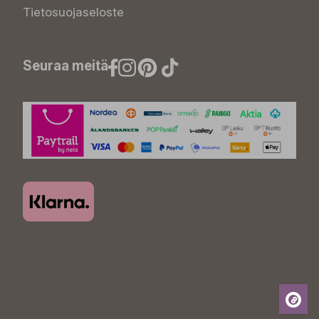
Tietosuojaseloste
Seuraa meitä