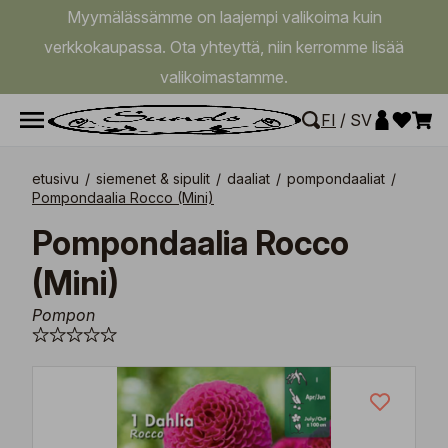
Myymälässämme on laajempi valikoima kuin
verkkokaupassa. Ota yhteyttä, niin kerromme lisää
valikoimastamme.
FI
/
SV
etusivu
/
siemenet & sipulit
/
daaliat
/
pompondaaliat
/
Pompondaalia Rocco (Mini)
Pompondaalia Rocco
(Mini)
Pompon