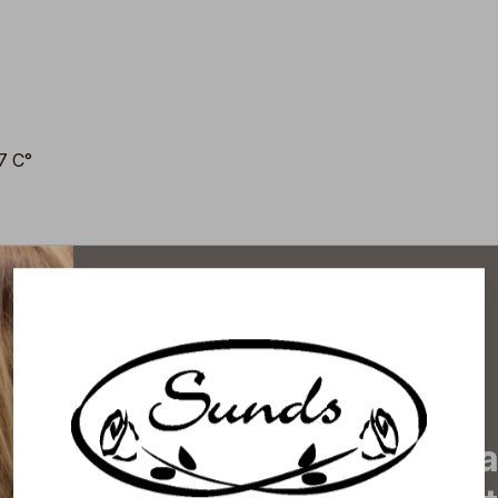
-7 C°
Tilaa uutiskirjeemme j