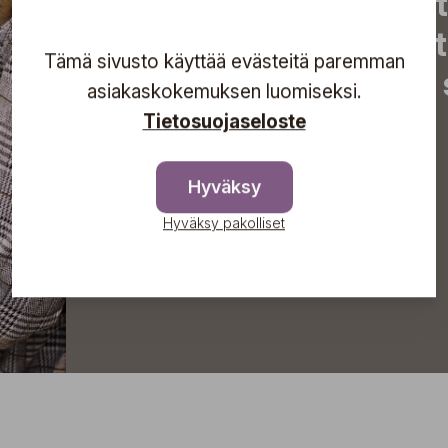
uutiset, eksklusiiviset 
inspiroivat vinkit sekä 
Tämä sivusto käyttää evästeitä paremman
tapahtumista suoraan s
asiakaskokemuksen luomiseksi.
Tietosuojaseloste
Tilaa
Hyväksy
Hyväksy pakolliset