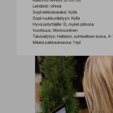
Kukinnon leveys:10 cm (S)
Lehdistö: vihreä
Sopii leikkokukaksi: Kyllä
Sopii ruukkuviljelyyn: Kyllä
Hyvä pölyttäjille: Ei, mykiö piilossa
Vuotisuus: Monivuotinen
Talvisäilytys: Hallaton, suhteellisen kuiva, 4
Määrä pakkauksessa: 1 kpl