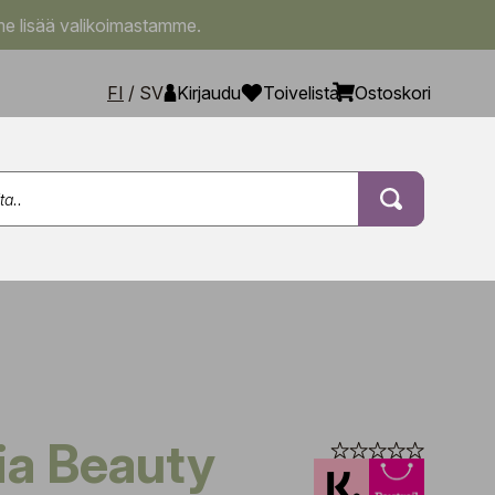
e lisää valikoimastamme.
FI
/
SV
Kirjaudu
Toivelista
Ostoskori