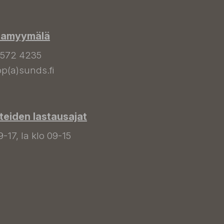
hamyymälä
 572 4235
p(a)sunds.fi
tteiden lastausajat
9-17, la klo 09-15