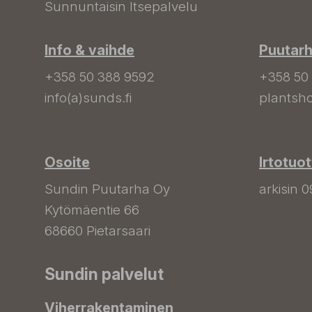
Sunnuntaisin Itsepalvelu
Info & vaihde
Puutar
+358 50 388 9592
+358 50
info(a)sunds.fi
plantsho
Osoite
Irtotuo
Sundin Puutarha Oy
arkisin 0
Kytömäentie 66
68660 Pietarsaari
Sundin palvelut
Viherrakentaminen