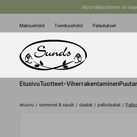
Myymälässämme on laajem
Maksuehdot
Toimitusehdot
Palautukset
Etusivu
Tuotteet
Viherrakentaminen
Puuta
etusivu
/
siemenet & sipulit
/
daaliat
/
pallodaaliat
/
Pallo