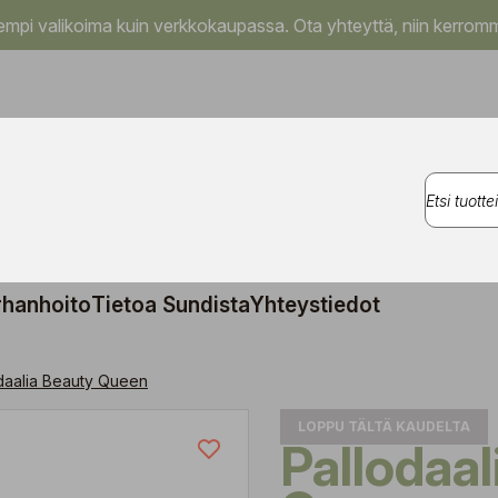
pi valikoima kuin verkkokaupassa. Ota yhteyttä, niin kerromm
rhanhoito
Tietoa Sundista
Yhteystiedot
daalia Beauty Queen
LOPPU TÄLTÄ KAUDELTA
Pallodaalia Beauty