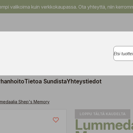
pi valikoima kuin verkkokaupassa. Ota yhteyttä, niin kerromm
rhanhoito
Tietoa Sundista
Yhteystiedot
medaalia Shep's Memory
LOPPU TÄLTÄ KAUDELTA
Lummedaalia Shep's