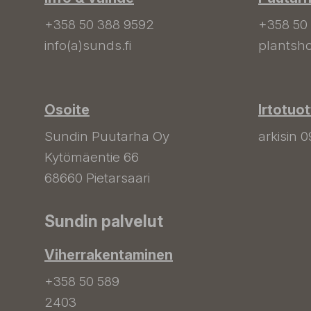
+358 50 388 9592
+358 50
info(a)sunds.fi
plantsho
Osoite
Irtotuo
Sundin Puutarha Oy
arkisin 0
Kytömäentie 66
68660 Pietarsaari
Sundin palvelut
Viherrakentaminen
+358 50 589
2403