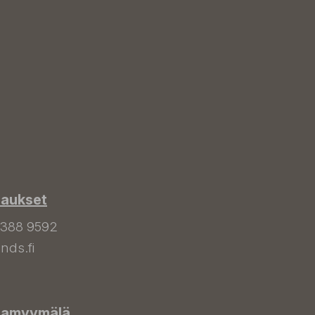
laukset
 388 9592
nds.fi
hamyymälä