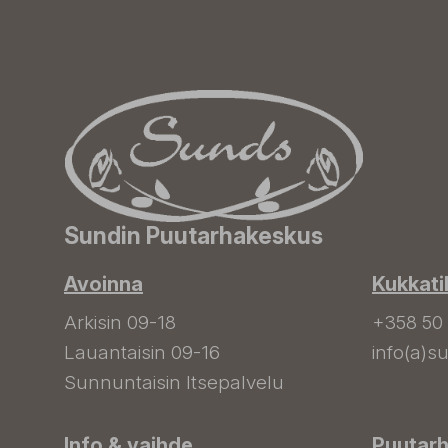
Sundin Puutarhakeskus
Avoinna
Kukkati
Arkisin 09-18
+358 50
Lauantaisin 09-16
info(a)su
Sunnuntaisin Itsepalvelu
Info & vaihde
Puutar