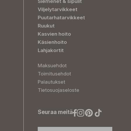
Siemenet & sipulit
Viljelytarvikkeet
Puutarhatarvikkeet
Ruukut
Kasvien hoito
Käsienhoito
Lahjakortit
Maksuehdot
Toimitusehdot
Palautukset
Tietosuojaseloste
Seuraa meitä