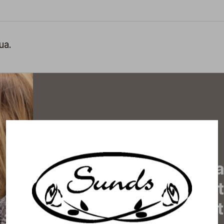
ua.
Tilaa uutiskirjeemme j
uutiset, eksklusiiviset 
inspiroivat vinkit sekä 