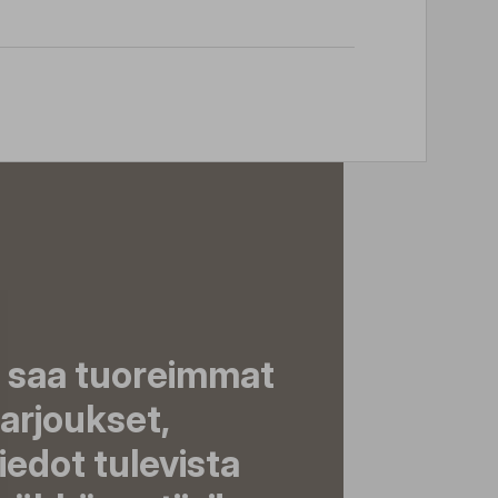
a saa tuoreimmat
tarjoukset,
tiedot tulevista