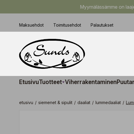
Myymälässämme on laajem
Maksuehdot
Toimitusehdot
Palautukset
Etusivu
Tuotteet
Viherrakentaminen
Puuta
etusivu
/
siemenet & sipulit
/
daaliat
/
lummedaaliat
/
Lum