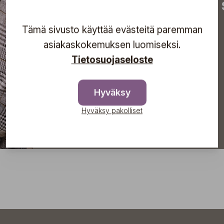
tapahtumista suoraan s
Tämä sivusto käyttää evästeitä paremman
asiakaskokemuksen luomiseksi.
Tilaa
Tietosuojaseloste
Hyväksy
Hyväksy pakolliset