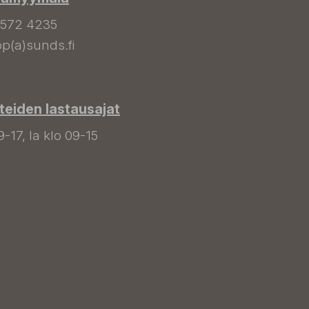
 572 4235
p(a)sunds.fi
tteiden lastausajat
9-17, la klo 09-15