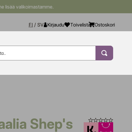
e lisää valikoimastamme.
FI
/
SV
Kirjaudu
Toivelista
Ostoskori