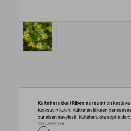
Kultaherukka (Ribes aureum)
on kestävä j
tuoksuvin kukin. Kukinnan jälkeen pensaase
punaisen sävyissä. Kultaherukka sopii aidantee
Kasvuvyöhyke