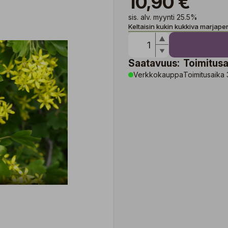
10,90 €
sis. alv. myynti 25.5%
Keltaisin kukin kukkiva marjap
Saatavuus:
Toimitusa
Verkkokauppa
Toimitusaika 