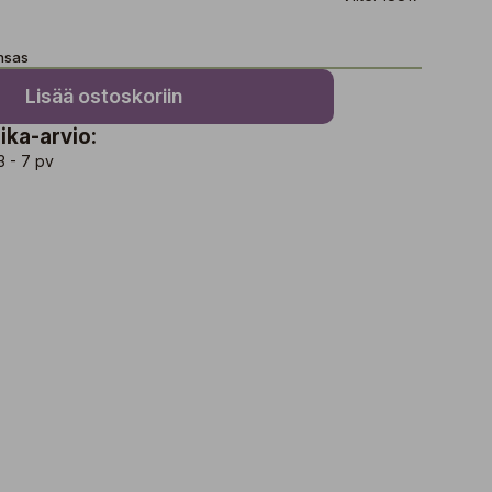
ensas
Lisää ostoskoriin
ika-arvio:
3 - 7 pv