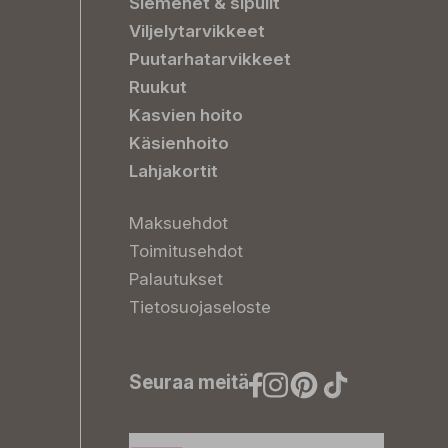
Siemenet & sipulit
Viljelytarvikkeet
Puutarhatarvikkeet
Ruukut
Kasvien hoito
Käsienhoito
Lahjakortit
Maksuehdot
Toimitusehdot
Palautukset
Tietosuojaseloste
Seuraa meitä