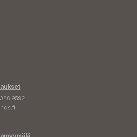
laukset
 388 9592
nds.fi
hamyymälä