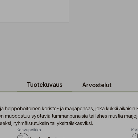
Tuotekuvaus
Arvostelut
a helppohoitoinen koriste- ja marjapensas, joka kukkii aikaisin 
en muodostuu syötäviä tummanpunaisia tai lähes mustia marjoja
ksi, ryhmäistutuksiin tai yksittäiskasviksi.
Kasvupaikka
Kor