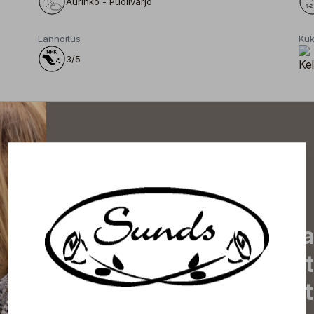
Aurinko - Puolivarjo
Lannoitus
Kuk
3/5
Tilaa uutiskirjeemme j
uutiset, eksklusiiviset 
inspiroivat vinkit sekä 