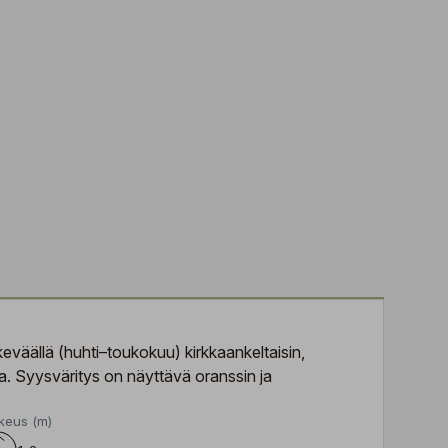
keväällä (huhti–toukokuu) kirkkaankeltaisin,
. Syysväritys on näyttävä oranssin ja
keus (m)