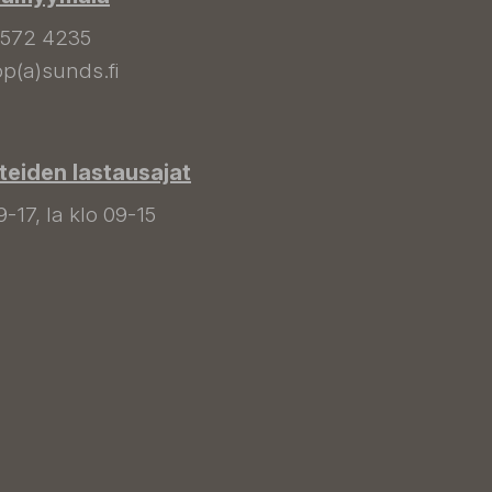
 572 4235
p(a)sunds.fi
tteiden lastausajat
9-17, la klo 09-15