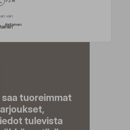
1-2 m
an väri
Keltainen
a saa tuoreimmat
tarjoukset,
tiedot tulevista