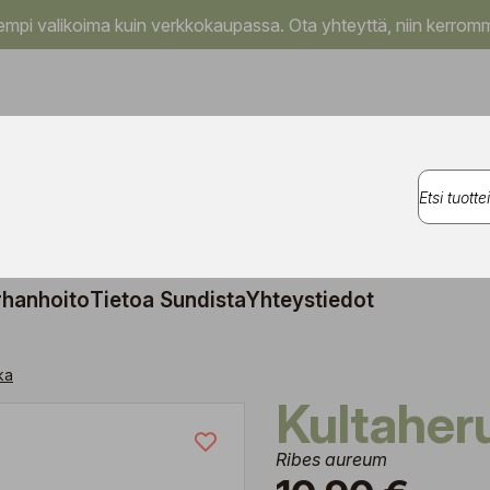
pi valikoima kuin verkkokaupassa. Ota yhteyttä, niin kerromm
rhanhoito
Tietoa Sundista
Yhteystiedot
ka
Kultahe
Ribes aureum