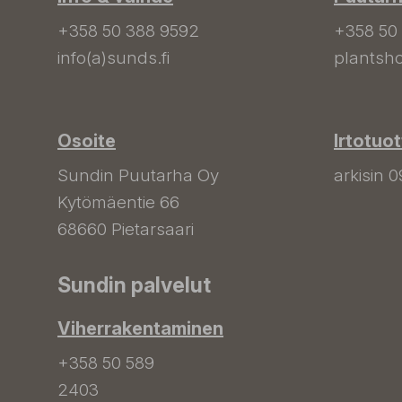
+358 50 388 9592
+358 50
info(a)sunds.fi
plantsho
Osoite
Irtotuo
Sundin Puutarha Oy
arkisin 0
Kytömäentie 66
68660 Pietarsaari
Sundin palvelut
Viherrakentaminen
+358 50 589
2403