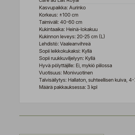
Cafe au Lait Royal
Kasvupaikka: Aurinko
Korkeus: ±100 cm
Taimiväli: 40-60 cm
Kukintaaika: Heinä-lokakuu
Kukinnon leveys: 20-25 cm (L)
Lehdistö: Vaaleanvihreä
Sopii leikkokukaksi: Kyllä
Sopii ruukkuviljelyyn: Kyllä
Hyvä pölyttäjille: Ei, mykiö piilossa
Vuotisuus: Monivuotinen
Talvisäilytys: Hallaton, suhteellisen kuiva, 4
Määrä pakkauksessa: 3 kpl