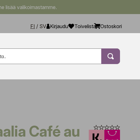
e lisää valikoimastamme.
FI
/
SV
Kirjaudu
Toivelista
Ostoskori