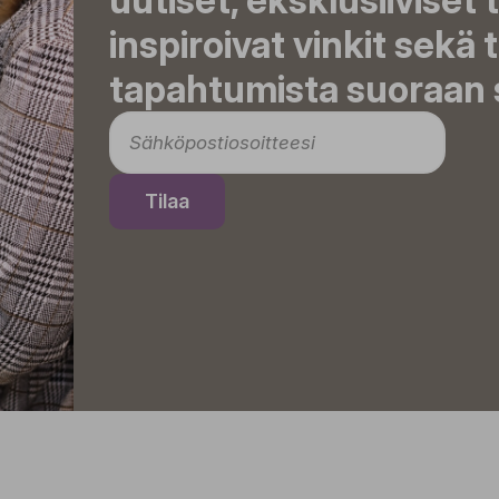
uutiset, eksklusiiviset 
inspiroivat vinkit sekä 
tapahtumista suoraan s
Tilaa