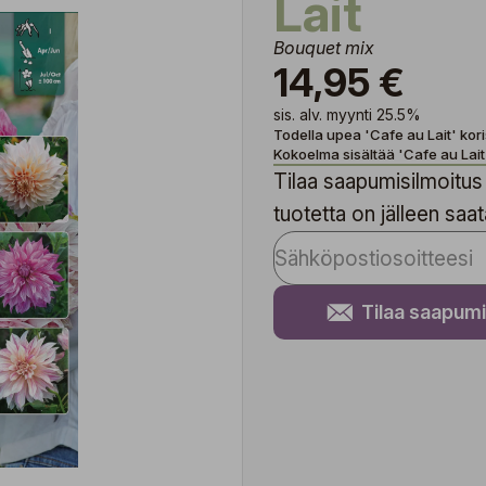
Lait
Bouquet mix
14,95 €
sis. alv. myynti 25.5%
Todella upea 'Cafe au Lait' kor
Kokoelma sisältää 'Cafe au Lait'
Tilaa saapumisilmoitus 
tuotetta on jälleen saata
Tilaa saapumi