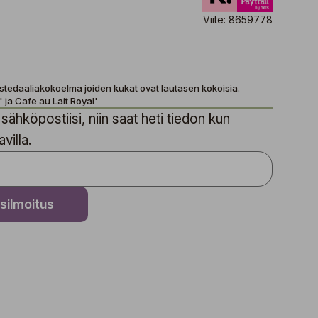
Viite: 8659778
istedaaliakokoelma joiden kukat ovat lautasen kokoisia.
 ja Cafe au Lait Royal'
sähköpostiisi, niin saat heti tiedon kun
villa.
silmoitus