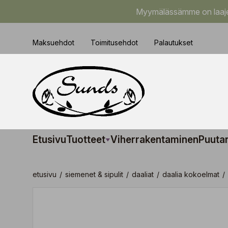
Myymälässämme on laajem
Maksuehdot
Toimitusehdot
Palautukset
Etusivu
Tuotteet
Viherrakentaminen
Puuta
etusivu
/
siemenet & sipulit
/
daaliat
/
daalia kokoelmat
/