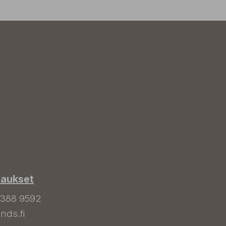
laukset
 388 9592
nds.fi