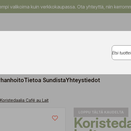
pi valikoima kuin verkkokaupassa. Ota yhteyttä, niin kerromm
rhanhoito
Tietoa Sundista
Yhteystiedot
Koristedaalia Café au Lait
LOPPU TÄLTÄ KAUDELTA
Koristedaalia Café au