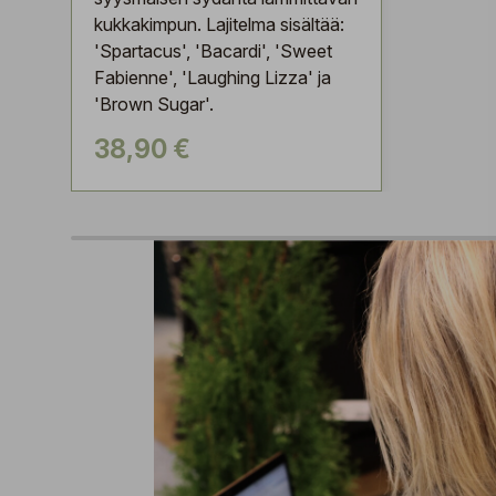
kukkakimpun. Lajitelma sisältää:
'Spartacus', 'Bacardi', 'Sweet
Fabienne', 'Laughing Lizza' ja
'Brown Sugar'.
38,90 €