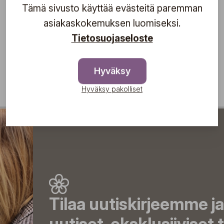
Tämä sivusto käyttää evästeitä paremman
asiakaskokemuksen luomiseksi.
Tietosuojaseloste
Hyväksy
Hyväksy pakolliset
Tilaa uutiskirjeemme j