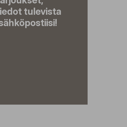
tarjoukset,
tiedot tulevista
ähköpostiisi!