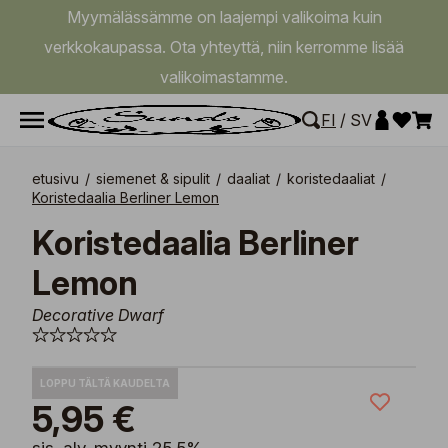
Myymälässämme on laajempi valikoima kuin
verkkokaupassa. Ota yhteyttä, niin kerromme lisää
valikoimastamme.
FI
/
SV
etusivu
/
siemenet & sipulit
/
daaliat
/
koristedaaliat
/
Koristedaalia Berliner Lemon
Koristedaalia Berliner
Lemon
Decorative Dwarf
LOPPU TÄLTÄ KAUDELTA
5,95 €