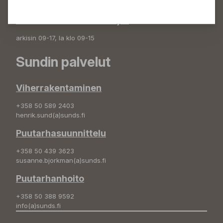
plantshop(a)sunds.fi
Irtotuotteiden lastausajat
arkisin 09-17, la klo 09-15
Sundin palvelut
Viherrakentaminen
+358 50 589 2403
henrik.sund(a)sunds.fi
Puutarhasuunnittelu
+358 50 439 3623
susanne.bjorkman(a)sunds.fi
Puutarhanhoito
+358 50 388 9592
info(a)sunds.fi