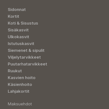
Sidonnat
Kortit
Koti & Sisustus
Sisäkasvit
Ulkokasvit
Istutuskasvit
Siemenet & sipulit
Viljelytarvikkeet
Puutarhatarvikkeet
Ruukut
Kasvien hoito
Käsienhoito
Lahjakortit
Maksuehdot