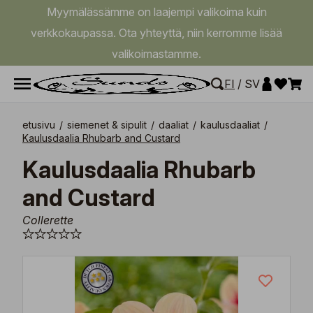
Myymälässämme on laajempi valikoima kuin
verkkokaupassa. Ota yhteyttä, niin kerromme lisää
valikoimastamme.
FI
/
SV
etusivu
/
siemenet & sipulit
/
daaliat
/
kaulusdaaliat
/
Kaulusdaalia Rhubarb and Custard
Kaulusdaalia Rhubarb
and Custard
Collerette