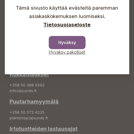
Sunnuntaisin Itsepalvelu
Tämä sivusto käyttää evästeitä paremman
Info & vaihde
asiakaskokemuksen luomiseksi.
Tietosuojaseloste
+358 50 388 9592
info(a)sunds.fi
Osoite
Hyväksy
Hyväksy pakolliset
Sundin Puutarha Oy
Kytömäentie 66
68660 Pietarsaari
Kukkatilaukset
+358 50 388 9592
info(a)sunds.fi
Puutarhamyymälä
+358 50 572 4235
plantshop(a)sunds.fi
Irtotuotteiden lastausajat