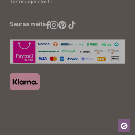
Tietosuojaseloste
Seuraa meitä