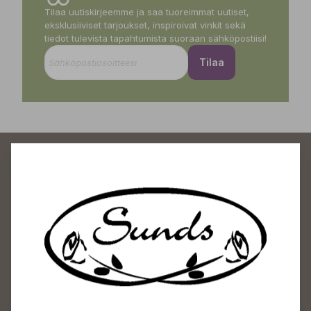
Tilaa uutiskirjeemme ja saa tuoreimmat uutiset,
eksklusiiviset tarjoukset, inspiroivat vinkit sekä
tiedot tulevista tapahtumista suoraan sähköpostiisi!
Tilaa
Sundin Puutarhakeskus
Avoinna
Arkisin 09-18
Lauantaisin 09-16