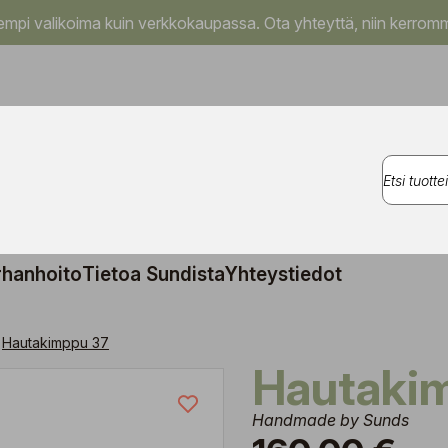
pi valikoima kuin verkkokaupassa. Ota yhteyttä, niin kerromm
rhanhoito
Tietoa Sundista
Yhteystiedot
Hautakimppu 37
Hautaki
Handmade by Sunds