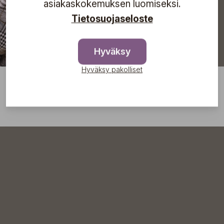
asiakaskokemuksen luomiseksi.
Tietosuojaseloste
Hyväksy
Hyväksy pakolliset