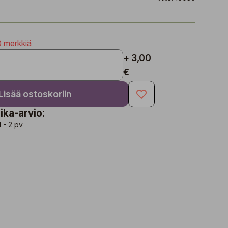
0 merkkiä
+ 3,00
€
Lisää ostoskoriin
ika-arvio:
1 - 2 pv