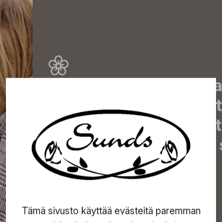
Tilaa uutiskirjeemme j
uutiset, eksklusiiviset 
inspiroivat vinkit sekä 
tapahtumista suoraan s
Tilaa
Tämä sivusto käyttää evästeitä paremman