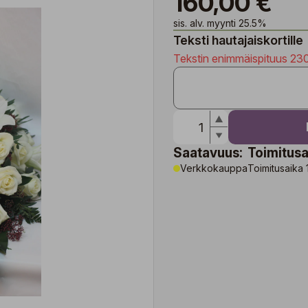
160,00 €
sis. alv. myynti 25.5%
Teksti hautajaiskortille
Tekstin enimmäispituus 23
Saatavuus:
Toimitusa
Verkkokauppa
Toimitusaika 