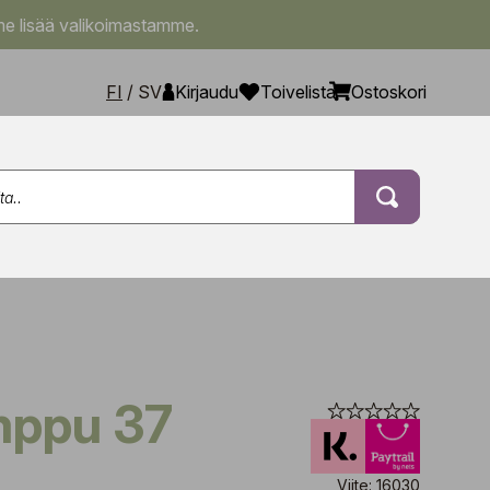
e lisää valikoimastamme.
FI
/
SV
Kirjaudu
Toivelista
Ostoskori
mppu 37
Viite: 16030