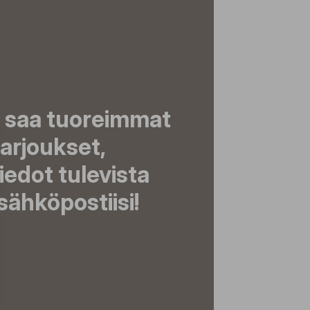
a saa tuoreimmat
tarjoukset,
tiedot tulevista
ähköpostiisi!