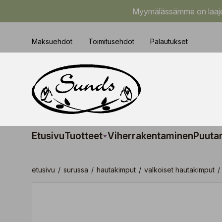
Myymälässämme on laajem
Maksuehdot
Toimitusehdot
Palautukset
Etusivu
Tuotteet
Viherrakentaminen
Puuta
etusivu
/
surussa
/
hautakimput
/
valkoiset hautakimput
/