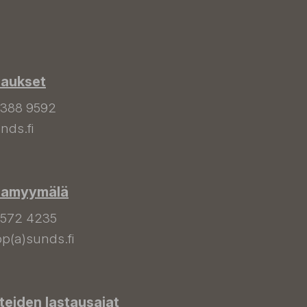
laukset
 388 9592
nds.fi
hamyymälä
 572 4235
p(a)sunds.fi
tteiden lastausajat