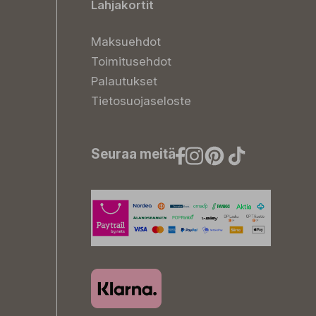
Lahjakortit
Maksuehdot
Toimitusehdot
Palautukset
Tietosuojaseloste
Seuraa meitä